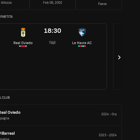
Altezza
Feb 08, 2002
Paese
 PARTITA
18:30
Oggi
Real Oviedo
Le Havre AC
L CLUB
Real Oviedo
2024
-
Ora
Spagna
Villarreal
2023
-
2024
Spagna