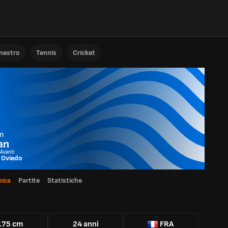
anestro
Tennis
Cricket
m
an
 Avanti
 Oviedo
ica
Partite
Statistiche
175 cm
24 anni
FRA