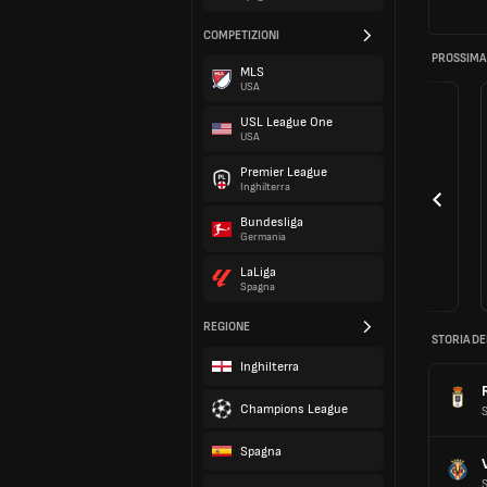
COMPETIZIONI
PROSSIMA
MLS
USA
USL League One
USA
Premier League
Inghilterra
Bundesliga
Germania
LaLiga
Spagna
REGIONE
STORIA DE
Inghilterra
Champions League
Spagna