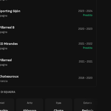
Sporting Gijón
2023
-
2024
Prestito
Spagna
Villarreal B
2020
-
2023
Spagna
CD Mirandes
2021
-
2022
Prestito
Spagna
Villarreal
2021
-
2021
Spagna
Chateauroux
2018
-
2020
rancia
 DI SQUADRA
niel
Aritz
Ilyas
Estanis
schiv
Aldasoro
Chaira
Pedrola