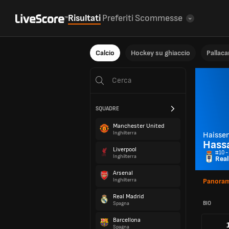
Risultati
Preferiti
Scommesse
Calcio
Hockey su ghiaccio
Pallac
SQUADRE
Manchester United
Inghilterra
Haisse
Hass
Liverpool
#10 -
Inghilterra
Real
Arsenal
Inghilterra
Panoram
Real Madrid
BIO
Spagna
Barcellona
Spagna