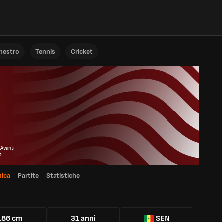
anestro
Tennis
Cricket
o
 Avanti
z
ica
Partite
Statistiche
186 cm
31 anni
SEN