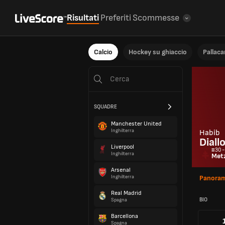
Risultati
Preferiti
Scommesse
Calcio
Hockey su ghiaccio
Pallac
SQUADRE
Manchester United
Inghilterra
Habib
Diall
Liverpool
#30 -
Inghilterra
Met
Arsenal
Inghilterra
Panoram
Real Madrid
BIO
Spagna
Barcellona
Spagna