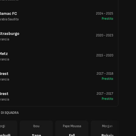
Damac FC
2024
-
2025
Prestito
rabia Saudita
Strasburgo
2020
-
2023
rancia
Metz
2015
-
2020
rancia
Brest
2017
-
2018
Prestito
rancia
Brest
2017
-
2017
Prestito
rancia
 DI SQUADRA
orgi
Ibou
Pape Moussa
Morgan
shvili
Sane
Fall
Bokele
M