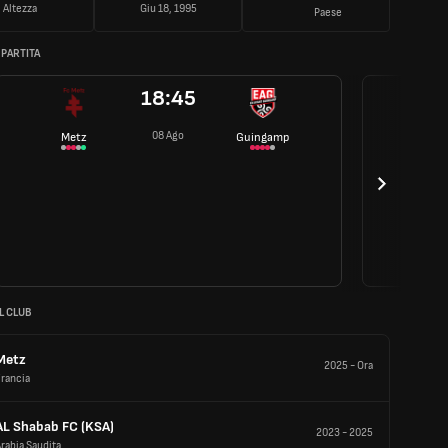
Altezza
Giu 18, 1995
Paese
 PARTITA
18:45
08 Ago
Metz
Guingamp
L CLUB
Metz
2025
-
Ora
rancia
AL Shabab FC (KSA)
2023
-
2025
rabia Saudita