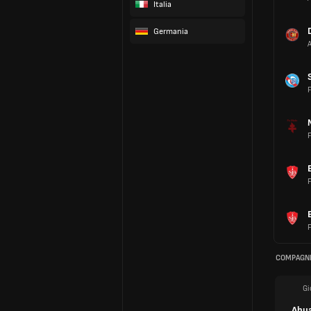
Italia
Germania
A
F
F
F
F
COMPAGNI
Gi
Abua