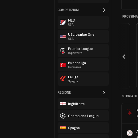
COMPETIZIONI
PROSSIMA
MLS
USA
USL League One
USA
Premier League
Inghilterra
Bundesliga
Germania
LaLiga
Spagna
REGIONE
STORIA DE
Inghilterra
Champions League
F
Spagna
A