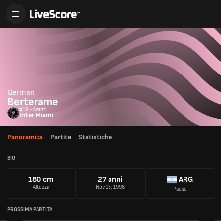
German
Berterame
#19 - Avanti
Inter Miami
Panoramica
Partite
Statistiche
BIO
180 cm
27 anni
ARG
Altezza
Nov 13, 1998
Paese
PROSSIMA PARTITA