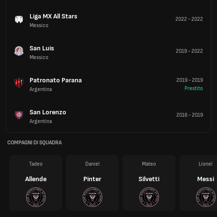
Liga MX All Stars
2022
-
2022
Messico
San Luis
2019
-
2022
Messico
Patronato Parana
2019
-
2019
Prestito
Argentina
San Lorenzo
2016
-
2019
Argentina
COMPAGNI DI SQUADRA
Tadeo
Daniel
Mateo
Lionel
Allende
Pinter
Silvetti
Messi