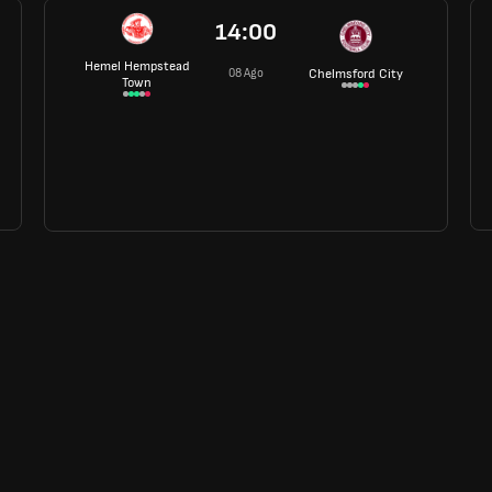
14:00
Hemel Hempstead
08 Ago
Chelmsford City
Town