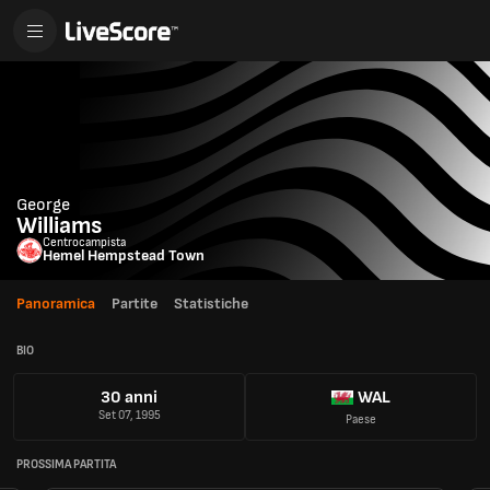
George
Williams
Centrocampista
Hemel Hempstead Town
Panoramica
Partite
Statistiche
BIO
30 anni
WAL
Set 07, 1995
Paese
PROSSIMA PARTITA