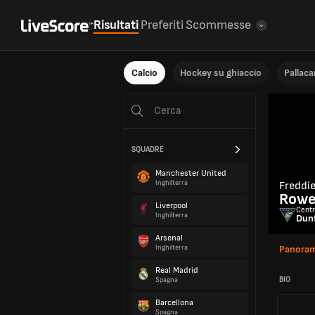
Risultati
Preferiti
Scommesse
Calcio
Hockey su ghiaccio
Pallac
SQUADRE
Manchester United
Inghilterra
Freddi
Row
Liverpool
Cent
Inghilterra
Dunf
Arsenal
Inghilterra
Panoram
Real Madrid
BIO
Spagna
Barcellona
Spagna