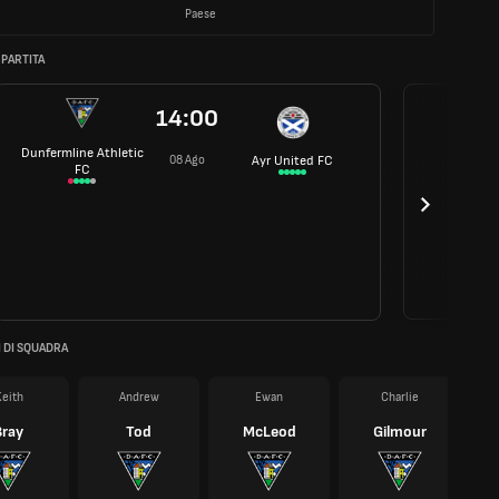
Paese
 PARTITA
14:00
Dunfermline Athletic
08 Ago
Ayr United FC
FC
 DI SQUADRA
eith
Andrew
Ewan
Charlie
Bray
Tod
McLeod
Gilmour