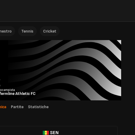
anestro
Tennis
Cricket
e
e
rocampista
ermline Athletic FC
ica
Partite
Statistiche
SEN