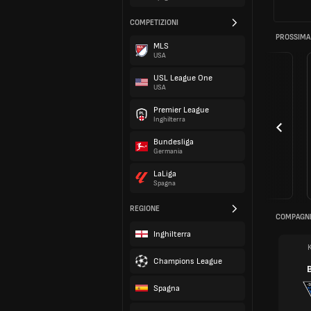
COMPETIZIONI
PROSSIMA
MLS
USA
USL League One
USA
Premier League
Inghilterra
Bundesliga
Germania
LaLiga
Spagna
REGIONE
COMPAGNI
Inghilterra
K
Champions League
Spagna