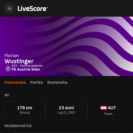
Florian
Wustinger
#22 - Centrocampista
FK Austria Wien
Panoramica
Partite
Statistiche
BIO
176 cm
23 anni
AUT
Altezza
Lug 21, 2003
Paese
PROSSIMA PARTITA