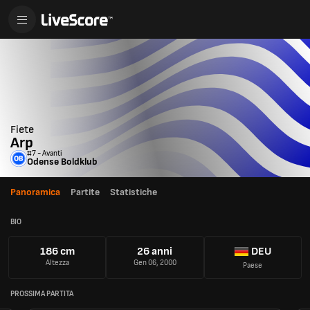
Fiete
Arp
#7 - Avanti
Odense Boldklub
Panoramica
Partite
Statistiche
BIO
186 cm
26 anni
DEU
Altezza
Gen 06, 2000
Paese
PROSSIMA PARTITA