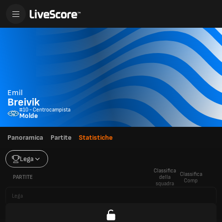
Emil
Breivik
#10 - Centrocampista
Molde
Panoramica
Partite
Statistiche
Lega
Classifica
Classifica
PARTITE
della
Comp
squadra
Lega