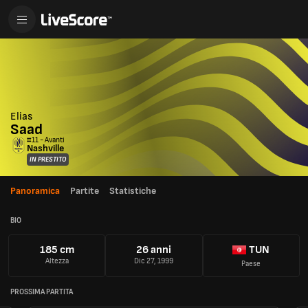
Elias
Saad
#11 - Avanti
Nashville
IN PRESTITO
Panoramica
Partite
Statistiche
BIO
185 cm
26 anni
TUN
Altezza
Dic 27, 1999
Paese
PROSSIMA PARTITA