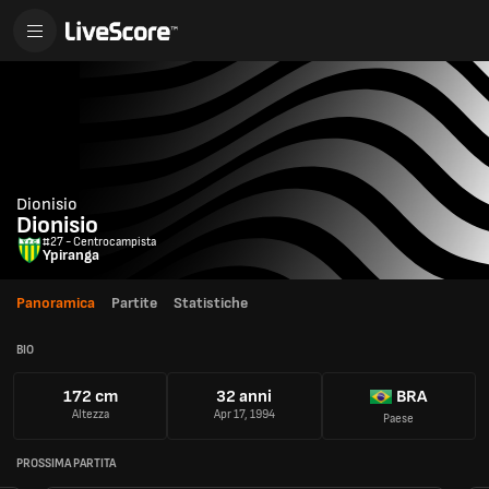
Dionisio
Dionisio
#27 - Centrocampista
Ypiranga
Panoramica
Partite
Statistiche
BIO
172 cm
32 anni
BRA
Altezza
Apr 17, 1994
Paese
PROSSIMA PARTITA