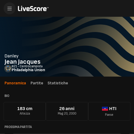
Danley
Jean Jacques
#21 - Centrocampista
Philadelphia Union
Panoramica
Partite
Statistiche
BIO
183 cm
26 anni
HTI
Altezza
Mag 20, 2000
Paese
PROSSIMA PARTITA