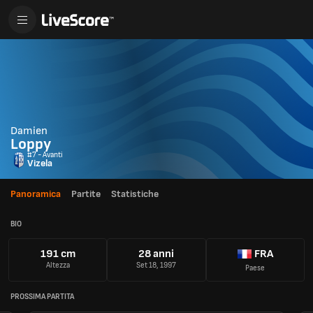
Damien
Loppy
#7 - Avanti
Vizela
Panoramica
Partite
Statistiche
BIO
191 cm
28 anni
FRA
Altezza
Set 18, 1997
Paese
PROSSIMA PARTITA