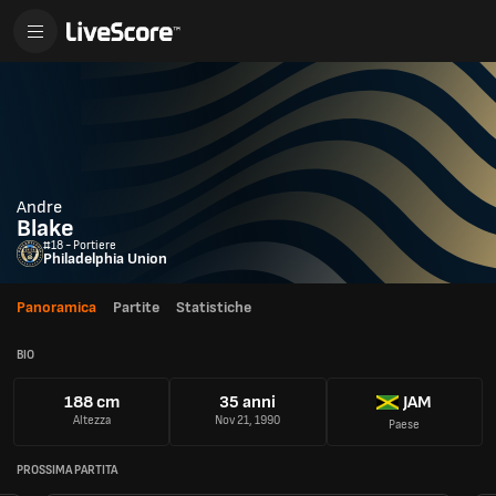
Andre
Blake
#18 - Portiere
Philadelphia Union
Panoramica
Partite
Statistiche
BIO
188 cm
35 anni
JAM
Altezza
Nov 21, 1990
Paese
PROSSIMA PARTITA