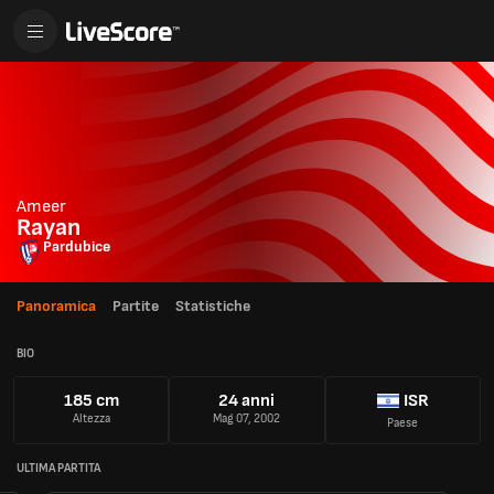
Ameer
Rayan
Pardubice
Panoramica
Partite
Statistiche
BIO
185 cm
24 anni
ISR
Altezza
Mag 07, 2002
Paese
ULTIMA PARTITA