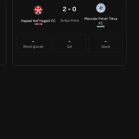
2 - 0
Maccabi Petah Tikva
Tempo Pieno
Hapoel Nof Hagalil FC
FC
-
-
-
Minuti giocati
Gol
Assist