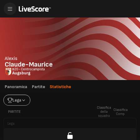
Alexis
Claude-Maurice
#20 - Centrocampista
Augsburg
Panoramica
Partite
Statistiche
Lega
Classifica
Classifica
PARTITE
della
Comp
squadra
Lega