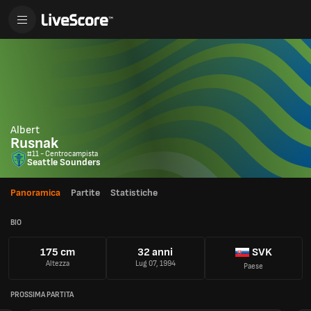
Albert
Rusnak
#11 - Centrocampista
Seattle Sounders
Panoramica
Partite
Statistiche
BIO
175 cm
32 anni
SVK
Altezza
Lug 07, 1994
Paese
PROSSIMA PARTITA