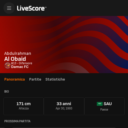
Abdulrahman
Al Obaid
#13 - Difensore
Damac FC
Panoramica
Partite
Statistiche
BIO
171 cm
33 anni
SAU
Altezza
Apr 30, 1993
Paese
PROSSIMA PARTITA