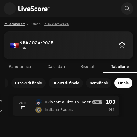
Pallacanestro
USA
NBA 2024/2025
NBA 2024/2025
USA
Preferiti
Panoramica
Calendari
Risultati
Tabellone
ale
Ottavi di finale
Quarti di finale
Semifinali
Finale
103
Oklahoma City Thunder
23 GIU
FT
91
Indiana Pacers