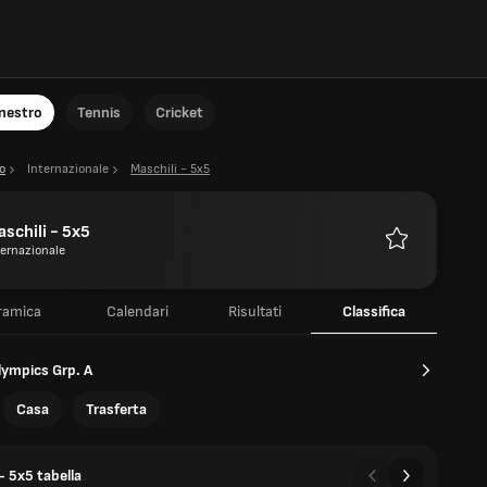
anestro
Tennis
Cricket
o
Internazionale
Maschili - 5x5
schili - 5x5
ternazionale
Preferiti
ramica
Calendari
Risultati
Classifica
ympics Grp. A
Casa
Trasferta
- 5x5 tabella