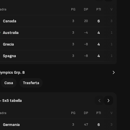
adra
PG
DP
PTI
V
S
Canada
6
3
20
3
0
Australia
4
3
-4
1
2
Grecia
4
3
-8
1
2
Spagna
4
3
-8
1
2
ympics Grp. B
Casa
Trasferta
- 5x5 tabella
adra
PG
DP
PTI
V
S
Germania
6
3
47
3
0