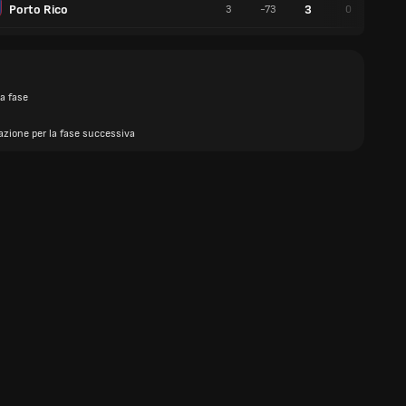
Porto Rico
3
3
-73
0
3
a fase
azione per la fase successiva