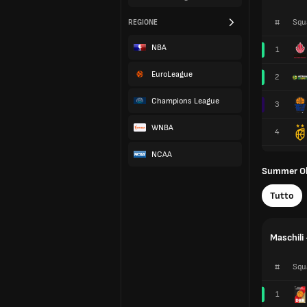
#
Squ
REGIONE
NBA
1
EuroLeague
2
Champions League
3
WNBA
4
NCAA
Summer Ol
Tutto
Maschili 
#
Squ
1