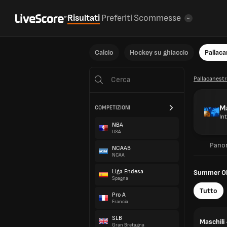
Risultati
Preferiti
Scommesse
Calcio
Hockey su ghiaccio
Pallac
Pallacanestr
Ma
COMPETIZIONI
In
NBA
USA
Pano
NCAAB
NCAA
Liga Endesa
Summer Ol
Spagna
Tutto
Pro A
Francia
SLB
Maschili 
Gran Bretagna