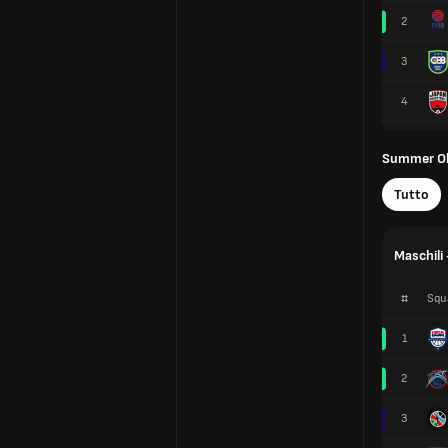
2
3
4
Summer Ol
Tutto
Maschili 
#
Squ
1
2
3