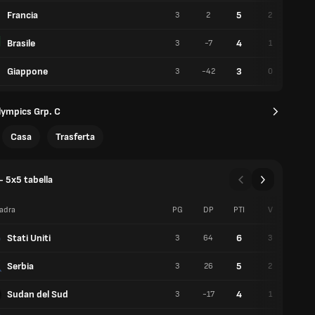
Francia
5
3
2
2
1
Brasile
4
3
-7
1
2
Giappone
3
3
-42
0
3
ympics Grp. C
Casa
Trasferta
- 5x5 tabella
adra
PG
DP
PTI
V
S
Stati Uniti
6
3
64
3
0
Serbia
5
3
26
2
1
Sudan del Sud
4
3
-17
1
2