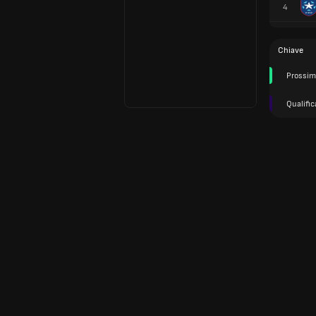
4
Chiave
Prossim
Qualific