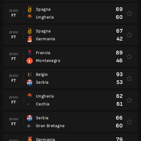
69
Spagna
24 GIU
FT
60
Ungheria
67
Spagna
22 GIU
FT
42
Germania
89
Francia
22 GIU
FT
46
Montenegro
93
Belgio
22 GIU
FT
53
Serbia
62
Ungheria
22 GIU
FT
61
Cechia
66
Serbia
20 GIU
FT
60
Gran Bretagna
79
Germania
20 GIU