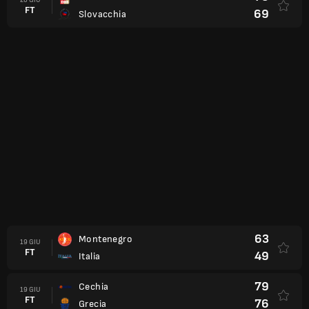
FT
69
Slovacchia
63
Montenegro
19 GIU
FT
49
Italia
79
Cechia
19 GIU
FT
76
Grecia