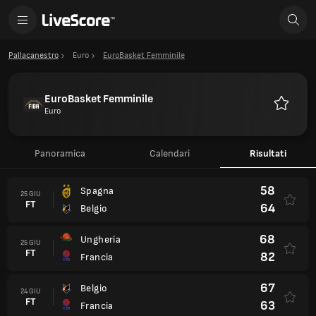
Pallacanestro
Euro
EuroBasket Femminile
EuroBasket Femminile
Euro
Preferiti
Panoramica
Calendari
Risultati
58
Spagna
25 GIU
FT
64
Belgio
68
Ungheria
25 GIU
FT
82
Francia
67
Belgio
24 GIU
FT
63
Francia