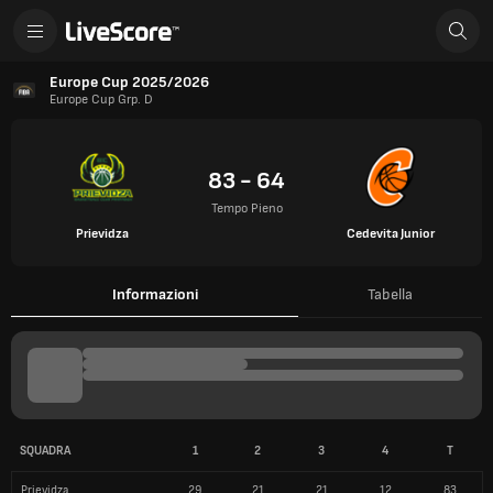
Europe Cup 2025/2026
Europe Cup Grp. D
83 - 64
Tempo Pieno
Prievidza
Cedevita Junior
Informazioni
Tabella
SQUADRA
1
2
3
4
T
Prievidza
29
21
21
12
83