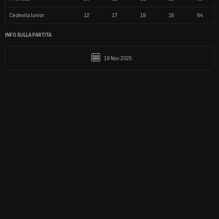
Cedevita Junior
12
17
19
16
64
INFO SULLA PARTITA
19 Nov 2025