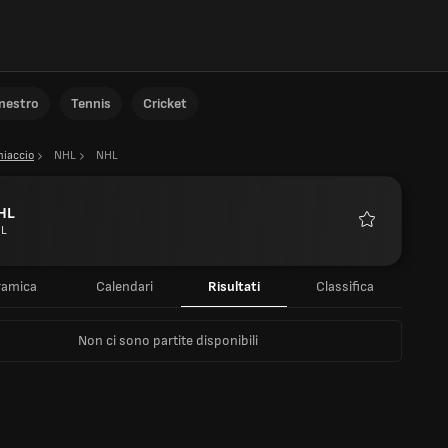
anestro
Tennis
Cricket
hiaccio
NHL
NHL
HL
L
Preferiti
ramica
Calendari
Risultati
Classifica
Non ci sono partite disponibili