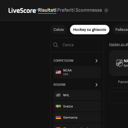
Risultati
Preferiti
Scommesse
Calcio
Hockey su ghiaccio
Pallac
Hockey su g
N
COMPETIZIONI
NH
NCAA
USA
Pano
REGIONE
NHL
Svezia
Germania