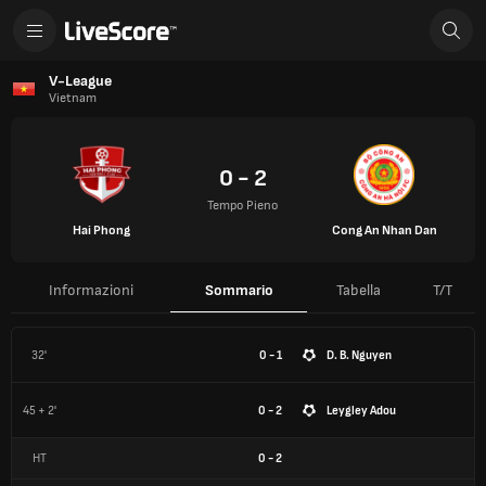
V-League
Vietnam
0 - 2
Tempo Pieno
Hai Phong
Cong An Nhan Dan
Informazioni
Sommario
Tabella
T/T
32'
0 - 1
D. B. Nguyen
45 + 2'
0 - 2
Leygley Adou
HT
0
-
2