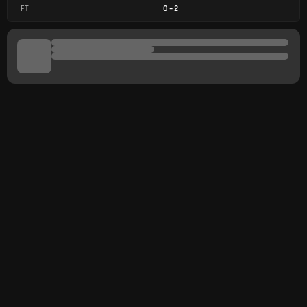
FT
0
-
2