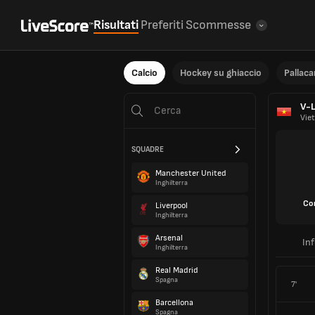
Risultati
Preferiti
Scommesse
Calcio
Hockey su ghiaccio
Pallac
V-
Vie
SQUADRE
Manchester United
Inghilterra
Co
Liverpool
Inghilterra
Arsenal
In
Inghilterra
Real Madrid
Spagna
7'
Barcellona
Spagna