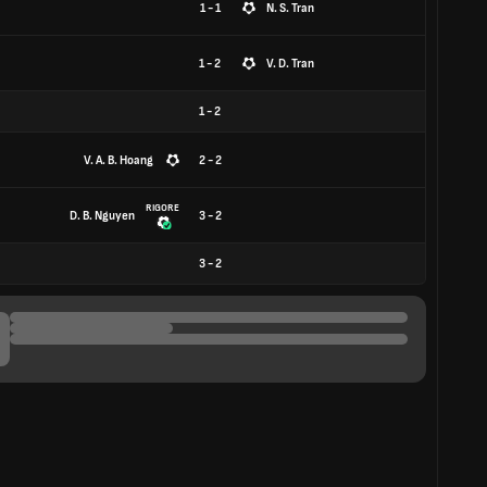
1 - 1
N. S. Tran
1 - 2
V. D. Tran
1
-
2
V. A. B. Hoang
2 - 2
RIGORE
D. B. Nguyen
3 - 2
3
-
2