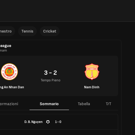
anestro
Tennis
Cricket
League
tnam
3 - 2
Tempo Pieno
ng An Nhan Dan
Nam Dinh
formazioni
Sommario
Tabella
T/T
D. B. Nguyen
1 - 0