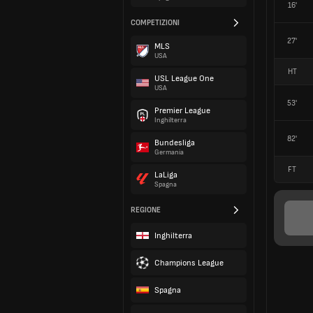
16'
COMPETIZIONI
27'
MLS
USA
HT
USL League One
USA
53'
Premier League
Inghilterra
82'
Bundesliga
Germania
FT
LaLiga
Spagna
REGIONE
Inghilterra
Champions League
Spagna