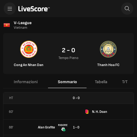
V-League
Vietnam
2 - 0
Tempo Pieno
Cong An Nhan Dan
Thanh Hoa FC
Informazioni
Sommario
Tabella
T/T
HT
0
-
0
60'
N. H. Doan
RIGORE
88'
Alan Grafite
1 - 0