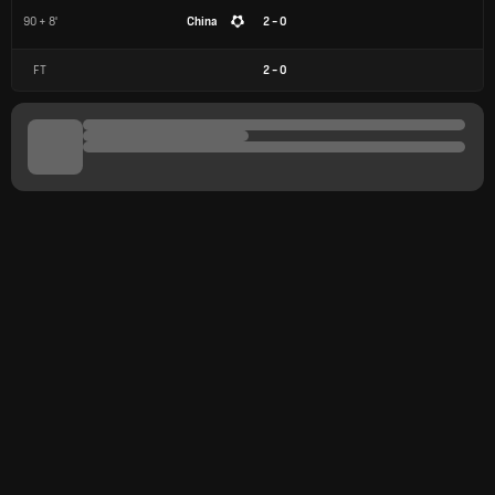
90 + 8'
China
2 - 0
FT
2
-
0