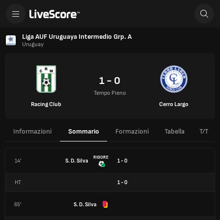
Liga AUF Uruguaya Intermedio Grp. A
Uruguay
1 - 0
Tempo Pieno
Racing Club
Cerro Largo
Informazioni
Sommario
Formazioni
Tabella
T/T
RIGORE
14'
S. D. Silva
1 - 0
HT
1
-
0
65'
S. D. Silva