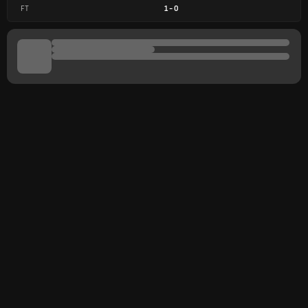
FT
1
-
0