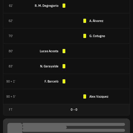
61'
R. M. Degregorio
62'
A. Álvarez
70'
G. Cotugno
80'
Lucas Acosta
83'
N. Garayalde
90 + 1'
F. Barceló
90 + 5'
Alex Vazquez
FT
0
-
0