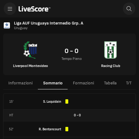
Liga AUF Uruguaya Intermedio Grp. A
Uruguay
0 - 0
Tempo Pieno
Liverpool Montevideo
Racing Club
Informazioni
Sommario
Formazioni
Tabella
T/T
15'
S. Laquidain
HT
0
-
0
52'
R. Bentancourt