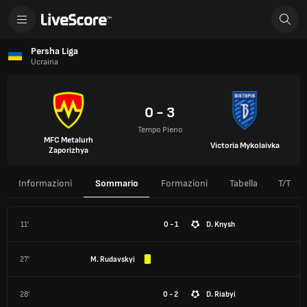
Persha Liga
Ucraina
0 - 3
Tempo Pieno
MFC Metalurh
Victoria Mykolaivka
Zaporizhya
Informazioni
Sommario
Formazioni
Tabella
T/T
11'
0 - 1
D. Knysh
27'
M. Rudavskyi
28'
0 - 2
D. Riabyi