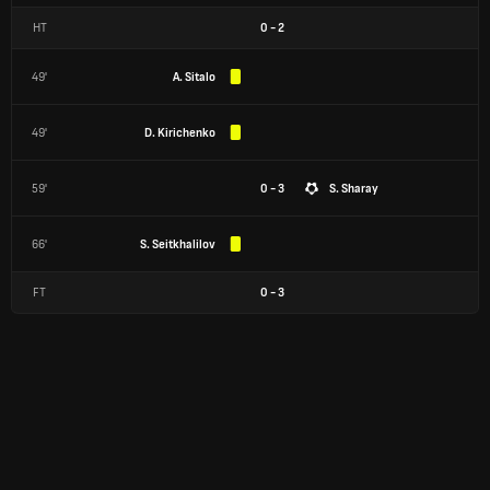
HT
0
-
2
49'
A. Sitalo
49'
D. Kirichenko
59'
0 - 3
S. Sharay
66'
S. Seitkhalilov
FT
0
-
3