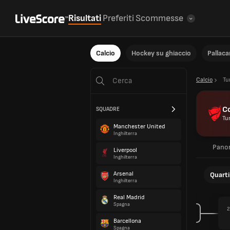
Risultati
Preferiti
Scommesse
Calcio
Hockey su ghiaccio
Pallac
Calcio
Tu
Co
SQUADRE
Tu
Manchester United
Inghilterra
Pano
Liverpool
Inghilterra
Arsenal
Quarti 
Inghilterra
Real Madrid
Spagna
2
Barcellona
Spagna