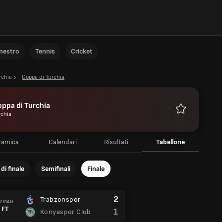
anestro
Tennis
Cricket
rchia
Coppa di Turchia
ppa di Turchia
rchia
Preferiti
ramica
Calendari
Risultati
Tabellone
di finale
Semifinali
Finale
2
Trabzonspor
2 MAG
FT
1
Konyaspor Club