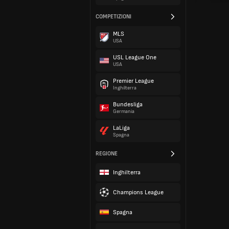
COMPETIZIONI
MLS
USA
USL League One
USA
Premier League
Inghilterra
Bundesliga
Germania
LaLiga
Spagna
REGIONE
Inghilterra
Champions League
Spagna