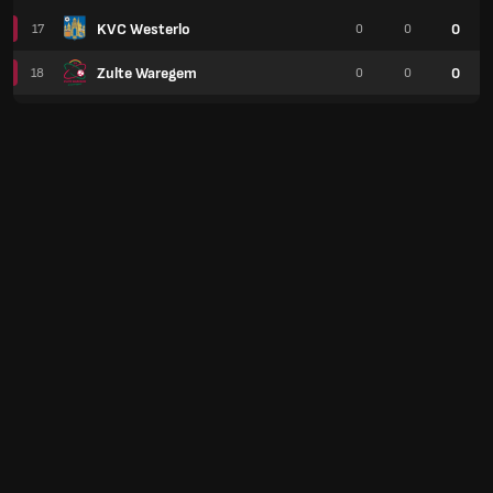
KVC Westerlo
0
17
0
0
Zulte Waregem
0
18
0
0