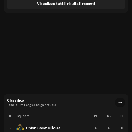
Visualizza tutti i risultati recenti
Classifica
Tabella Pro League belga attuale
#
Squadra
PG
DR
PTI
Union Saint Gilloise
0
16
0
0