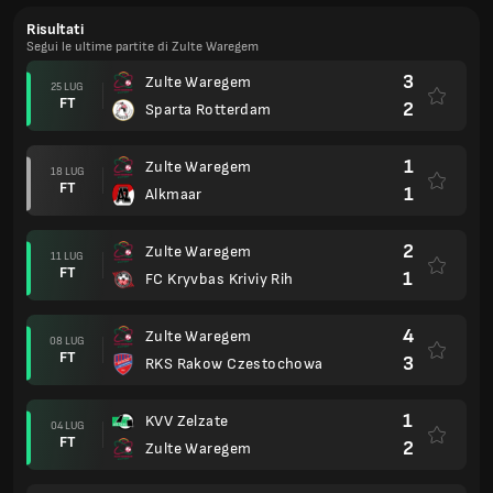
Risultati
Segui le ultime partite di Zulte Waregem
3
Zulte Waregem
25 LUG
FT
2
Sparta Rotterdam
1
Zulte Waregem
18 LUG
FT
1
Alkmaar
2
Zulte Waregem
11 LUG
FT
1
FC Kryvbas Kriviy Rih
4
Zulte Waregem
08 LUG
FT
3
RKS Rakow Czestochowa
1
KVV Zelzate
04 LUG
FT
2
Zulte Waregem