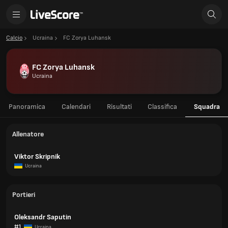
Calcio
Ucraina
FC Zorya Luhansk
FC Zorya Luhansk
Ucraina
Panoramica
Calendari
Risultati
Classifica
Squadra
Allenatore
Viktor Skripnik
Ucraina
Portieri
Oleksandr Saputin
#1
Ucraina