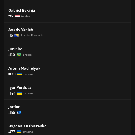
Gabriel Eskinja
#4
Austria
Andriy Yanich
#5
Bosnia-Erzegovina
Juninho
#10
Brasile
Artem Machelyuk
#39
Ucraina
Igor Perduta
#44
Ucraina
Jordan
#55
Bogdan Kushnirenko
#77
Ucraina