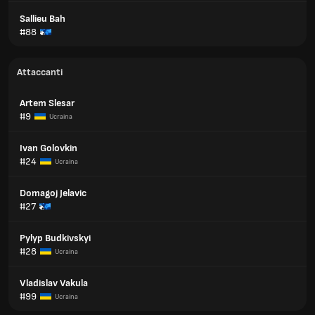
Sallieu Bah
#88
Attaccanti
Artem Slesar
#9
Ucraina
Ivan Golovkіn
#24
Ucraina
Domagoj Jelavic
#27
Pylyp Budkivskyi
#28
Ucraina
Vladislav Vakula
#99
Ucraina