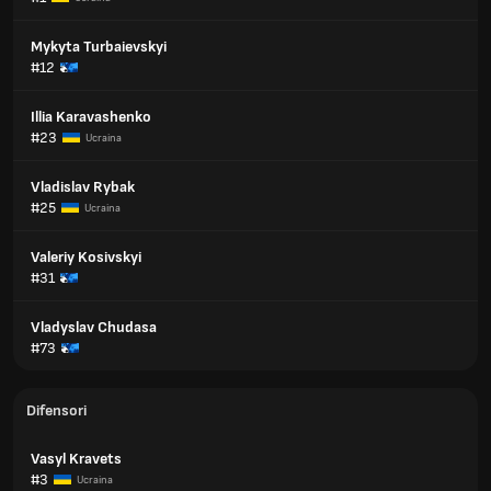
Mykyta Turbaievskyi
#12
Illia Karavashenko
#23
Ucraina
Vladislav Rybak
#25
Ucraina
Valeriy Kosivskyi
#31
Vladyslav Chudasa
#73
Difensori
Vasyl Kravets
#3
Ucraina