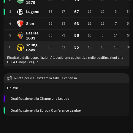
1879
Lugano
67
3
38
17
19
10
9
59
Sion
63
4
38
23
16
15
7
63
Basilea
56
5
38
-3
16
8
14
55
1893
Young
55
6
38
11
15
10
13
80
Boys
Risultato della coppa [azione] 1 posizione aggiuntiva nelle qualificazioni alla
UEFA Europa League
Ruota per visualizzare la tabella espansa
Chiave
Qualificazione alla Champions League
Qualificazione alla Europa Conference League