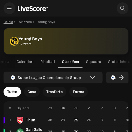
Calcio
Svizzera
Young Boys
Young Boys
Svizzera
amica
Calendari
Risultati
Classifica
Squadra
Statistiche de
Super League Championship Group
Tutto
Casa
Trasferta
Forma
#
Squadra
PG
DR
PTI
V
P
S
PT
Thun
75
1
38
28
24
3
11
80
San Gallo
70
2
38
25
20
10
8
72