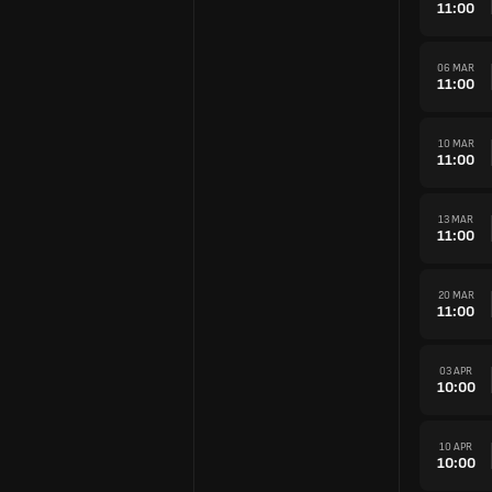
11:00
06 MAR
11:00
10 MAR
11:00
13 MAR
11:00
20 MAR
11:00
03 APR
10:00
10 APR
10:00