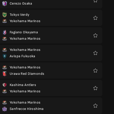
Cerezo Osaka
Preferiti
Tokyo Verdy
Yokohama Marinos
Preferiti
Fagiano Okayama
Yokohama Marinos
Preferiti
Yokohama Marinos
Avispa Fukuoka
Preferiti
Yokohama Marinos
Urawa Red Diamonds
Preferiti
Kashima Antlers
Yokohama Marinos
Preferiti
Yokohama Marinos
Sanfrecce Hiroshima
Preferiti