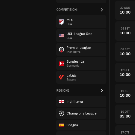
29 AGO
COMPETIZIONI
10:00
MLS
USA
02 SET
10:00
USL League One
USA
Premier League
06 SET
Inghilterra
10:00
Bundesliga
Germania
12 SET
10:00
LaLiga
Spagna
REGIONE
19 SET
10:30
Inghilterra
10 OTT
Champions League
05:00
Spagna
17 OTT