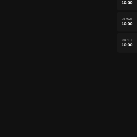
10:00
29 MAG
10:00
06 GIU
10:00