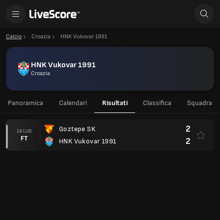
Calcio
Croazia
HNK Vukovar 1991
HNK Vukovar 1991
Croazia
Panoramica
Calendari
Risultati
Classifica
Squadra
2
Goztepe SK
19 LUG
FT
2
HNK Vukovar 1991