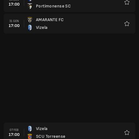
17:00
Porto B
Preferi
Sporting Lisbona B
28 FEB
17:00
Vizela
Preferi
Vizela
07 MAR
17:00
Chaves
Preferi
Academica Coimbra
14 MAR
17:00
Vizela
Preferi
Vizela
21 MAR
17:00
Avs Futebol Sad
Preferi
Feirense
04 APR
16:00
Vizela
Preferi
Vizela
11 APR
16:00
Lusitania FC Lourosa
Preferi