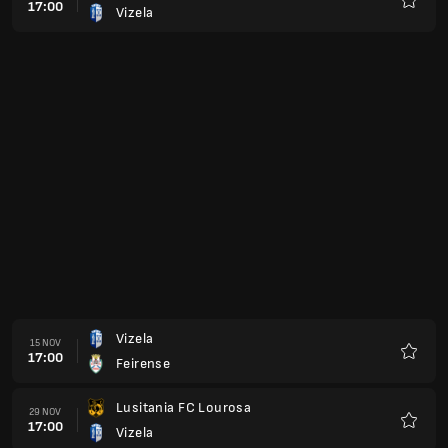
17:00
Vizela
Preferi
Vizela
15 NOV
17:00
Feirense
Preferi
Lusitania FC Lourosa
29 NOV
17:00
Vizela
Preferi
Vizela
06 DIC
17:00
SC Farense
Preferi
SL Benfica B
13 DIC
17:00
Vizela
Preferi
Vizela
20 DIC
17:00
FC Penafiel
Preferi
Vizela
27 DIC
17:00
Leixoes SC
Preferi