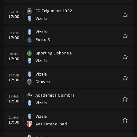
SC Farense
18 APR
16:00
Vizela
Preferi
Vizela
25 APR
16:00
SL Benfica B
Preferi
FC Penafiel
02 MAG
16:00
Vizela
Preferi
Leixoes SC
09 MAG
16:00
Vizela
Preferi
Vizela
16 MAG
16:00
CD Tondela
Preferi