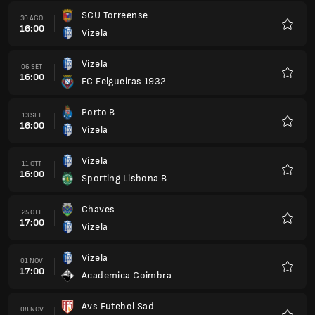
SCU Torreense
30 AGO
16:00
Vizela
Preferi
Vizela
06 SET
16:00
FC Felgueiras 1932
Preferi
Porto B
13 SET
16:00
Vizela
Preferi
Vizela
11 OTT
16:00
Sporting Lisbona B
Preferi
Chaves
25 OTT
17:00
Vizela
Preferi
Vizela
01 NOV
17:00
Academica Coimbra
Preferi
Avs Futebol Sad
08 NOV