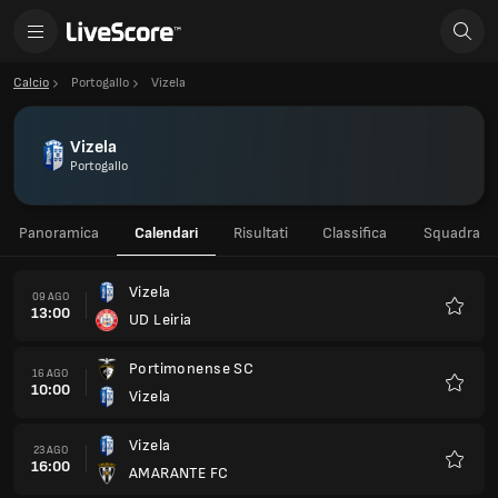
Calcio
Portogallo
Vizela
Vizela
Portogallo
Panoramica
Calendari
Risultati
Classifica
Squadra
Vizela
09 AGO
13:00
UD Leiria
Preferi
Portimonense SC
16 AGO
10:00
Vizela
Preferi
Vizela
23 AGO
16:00
AMARANTE FC
Preferi