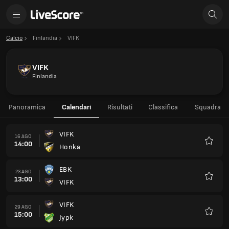
Calcio
Finlandia
VIFK
VIFK
Finlandia
Panoramica
Calendari
Risultati
Classifica
Squadra
VIFK
16 AGO
14:00
Honka
Preferi
EBK
23 AGO
13:00
VIFK
Preferi
VIFK
29 AGO
15:00
Jypk
Preferi