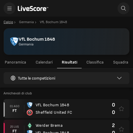
Calcio
Germania
VfL Bochum 1848
VfL Bochum 1848
Germania
Panoramica
Calendari
Risultati
Classifica
Squadra
Tutte le competizioni
Amichevoli di club
0
VfL Bochum 1848
01 AGO
FT
0
Sheffield United FC
2
Werder Brema
25 LUG
FT
0
VfL Bochum 1848