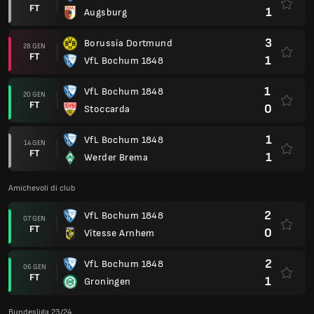
FT
1
Augsburg
3
Borussia Dortmund
28 GEN
FT
1
VfL Bochum 1848
1
VfL Bochum 1848
20 GEN
FT
0
Stoccarda
1
VfL Bochum 1848
14 GEN
FT
1
Werder Brema
Amichevoli di club
2
VfL Bochum 1848
07 GEN
FT
0
Vitesse Arnhem
2
VfL Bochum 1848
06 GEN
FT
1
Groningen
Bundesliga 23/24