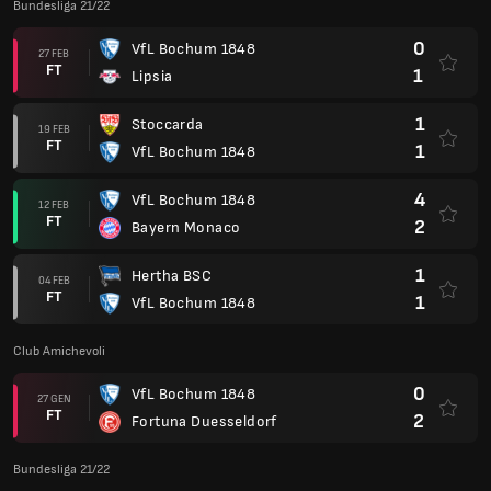
Bundesliga 21/22
0
VfL Bochum 1848
27 FEB
FT
1
Lipsia
1
Stoccarda
19 FEB
FT
1
VfL Bochum 1848
4
VfL Bochum 1848
12 FEB
FT
2
Bayern Monaco
1
Hertha BSC
04 FEB
FT
1
VfL Bochum 1848
Club Amichevoli
0
VfL Bochum 1848
27 GEN
FT
2
Fortuna Duesseldorf
Bundesliga 21/22