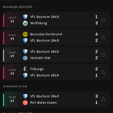
Bundesliga 2024/2025
1
VfL Bochum 1848
05 OTT
FT
3
Wolfsburg
4
Borussia Dortmund
27 SET
FT
2
VfL Bochum 1848
2
VfL Bochum 1848
21 SET
FT
2
Holstein Kiel
2
Friburgo
14 SET
FT
1
VfL Bochum 1848
Amichevoli di club
3
VfL Bochum 1848
05 SET
FT
1
Rot Weiss Essen