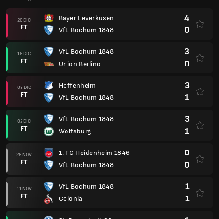
4
Bayer Leverkusen
20 DIC
FT
0
VfL Bochum 1848
3
VfL Bochum 1848
16 DIC
FT
0
Union Berlino
3
Hoffenheim
08 DIC
FT
1
VfL Bochum 1848
3
VfL Bochum 1848
02 DIC
FT
1
Wolfsburg
0
1. FC Heidenheim 1846
26 NOV
FT
0
VfL Bochum 1848
1
VfL Bochum 1848
11 NOV
FT
1
Colonia