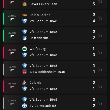
FT
5
Bayer Leverkusen
3
Union Berlino
05 MAG
FT
4
VfL Bochum 1848
3
VfL Bochum 1848
26 APR
FT
2
Hoffenheim
1
Wolfsburg
20 APR
FT
0
VfL Bochum 1848
1
VfL Bochum 1848
13 APR
FT
1
1. FC Heidenheim 1846
2
Colonia
06 APR
FT
1
VfL Bochum 1848
2
VfL Bochum 1848
31 MAR
FT
2
SV Darmstadt 98