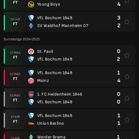
FT
4
Young Boys
3
VfL Bochum 1848
16 LUG
FT
2
SV Waldhof Mannheim 07
Bundesliga 2024/2025
0
St. Pauli
17 MAG
FT
2
VfL Bochum 1848
1
VfL Bochum 1848
10 MAG
FT
4
Mainz
0
1. FC Heidenheim 1846
02 MAG
FT
0
VfL Bochum 1848
1
VfL Bochum 1848
27 APR
FT
1
Union Berlino
1
Werder Brema
19 APR