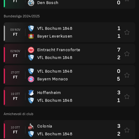
FT
0
Den Bosch
Bundesliga 2024/2025
1
VfL Bochum 1848
09 NOV
FT
1
Bayer Leverkusen
7
Eintracht Francoforte
02 NOV
FT
2
VfL Bochum 1848
0
VfL Bochum 1848
27 OTT
FT
5
Bayern Monaco
3
Hoffenheim
19 OTT
FT
1
VfL Bochum 1848
Amichevoli di club
3
Colonia
10 OTT
FT
2
VfL Bochum 1848