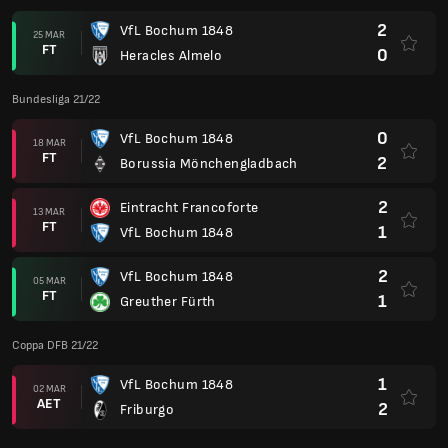
2
VfL Bochum 1848
25 MAR
FT
0
Heracles Almelo
Bundesliga 21/22
0
VfL Bochum 1848
18 MAR
FT
2
Borussia Mönchengladbach
2
Eintracht Francoforte
13 MAR
FT
1
VfL Bochum 1848
2
VfL Bochum 1848
05 MAR
FT
1
Greuther Fürth
Coppa DFB 21/22
1
VfL Bochum 1848
02 MAR
AET
2
Friburgo