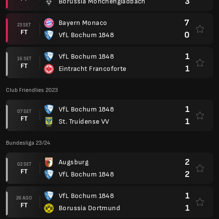
3
Borussia Mönchengladbach
7
Bayern Monaco
23 SET
FT
0
VfL Bochum 1848
1
VfL Bochum 1848
16 SET
FT
1
Eintracht Francoforte
Club Friendlies 2023
1
VfL Bochum 1848
07 SET
FT
1
St. Truidense VV
Bundesliga 23/24
2
Augsburg
02 SET
FT
2
VfL Bochum 1848
1
VfL Bochum 1848
26 AGO
FT
1
Borussia Dortmund