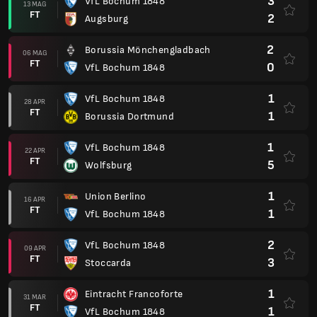
3
VfL Bochum 1848
13 MAG
FT
2
Augsburg
2
Borussia Mönchengladbach
06 MAG
FT
0
VfL Bochum 1848
1
VfL Bochum 1848
28 APR
FT
1
Borussia Dortmund
1
VfL Bochum 1848
22 APR
FT
5
Wolfsburg
1
Union Berlino
16 APR
FT
1
VfL Bochum 1848
2
VfL Bochum 1848
09 APR
FT
3
Stoccarda
1
Eintracht Francoforte
31 MAR
FT
1
VfL Bochum 1848