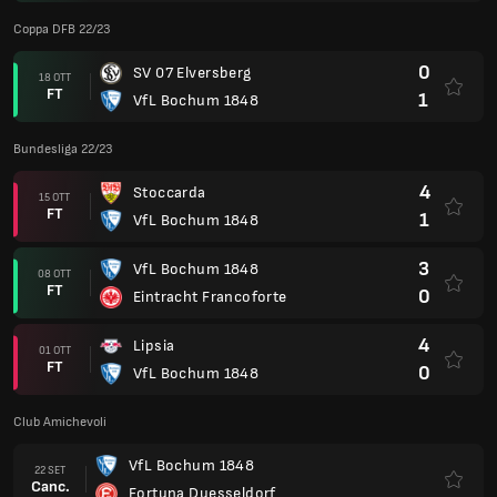
Coppa DFB 22/23
0
SV 07 Elversberg
18 OTT
FT
1
VfL Bochum 1848
Bundesliga 22/23
4
Stoccarda
15 OTT
FT
1
VfL Bochum 1848
3
VfL Bochum 1848
08 OTT
FT
0
Eintracht Francoforte
4
Lipsia
01 OTT
FT
0
VfL Bochum 1848
Club Amichevoli
VfL Bochum 1848
22 SET
Canc.
Fortuna Duesseldorf