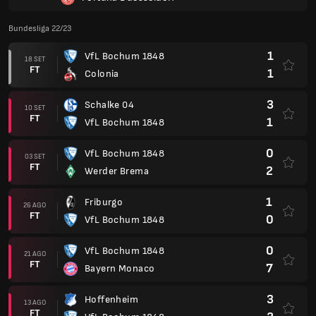
Bundesliga 22/23
1
VfL Bochum 1848
18 SET
FT
1
Colonia
3
Schalke 04
10 SET
FT
1
VfL Bochum 1848
0
VfL Bochum 1848
03 SET
FT
2
Werder Brema
1
Friburgo
26 AGO
FT
0
VfL Bochum 1848
0
VfL Bochum 1848
21 AGO
FT
7
Bayern Monaco
3
Hoffenheim
13 AGO
FT