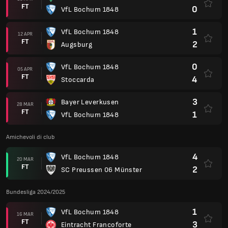
FT
0
VfL Bochum 1848
1
VfL Bochum 1848
12 APR
FT
2
Augsburg
0
VfL Bochum 1848
05 APR
FT
4
Stoccarda
3
Bayer Leverkusen
28 MAR
FT
1
VfL Bochum 1848
Amichevoli di club
4
VfL Bochum 1848
20 MAR
FT
2
SC Preussen 06 Münster
Bundesliga 2024/2025
1
VfL Bochum 1848
16 MAR
FT
3
Eintracht Francoforte