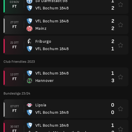
1
SV Darmstadt 98
03 NOV
FT
2
VfL Bochum 1848
2
VfL Bochum 1848
27 OTT
FT
2
Mainz
2
Friburgo
21 OTT
FT
1
VfL Bochum 1848
Club Friendlies 2023
1
VfL Bochum 1848
12 OTT
FT
3
Hannover
Bundesliga 23/24
0
Lipsia
07 OTT
FT
0
VfL Bochum 1848
1
VfL Bochum 1848
30 SET
FT