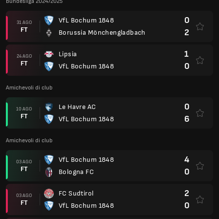
Bundesliga 2024/2025
0
VfL Bochum 1848
31 AGO
FT
2
Borussia Mönchengladbach
1
Lipsia
24 AGO
FT
0
VfL Bochum 1848
Amichevoli di club
0
Le Havre AC
10 AGO
FT
6
VfL Bochum 1848
Amichevoli di club
4
VfL Bochum 1848
03 AGO
FT
0
Bologna FC
2
FC Sudtirol
03 AGO
FT
0
VfL Bochum 1848