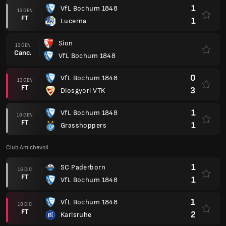
1
VfL Bochum 1848
13 GEN
FT
1
Lucerna
Sion
13 GEN
Canc.
VfL Bochum 1848
0
VfL Bochum 1848
13 GEN
FT
3
Diosgyori VTK
1
VfL Bochum 1848
10 GEN
FT
1
Grasshoppers
Club Amichevoli
1
SC Paderborn
16 DIC
FT
1
VfL Bochum 1848
1
VfL Bochum 1848
10 DIC
FT
2
Karlsruhe