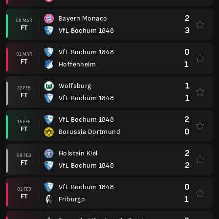
2
Bayern Monaco
08 MAR
FT
3
VfL Bochum 1848
0
VfL Bochum 1848
01 MAR
FT
1
Hoffenheim
1
Wolfsburg
22 FEB
FT
1
VfL Bochum 1848
2
VfL Bochum 1848
15 FEB
FT
0
Borussia Dortmund
2
Holstein Kiel
09 FEB
FT
2
VfL Bochum 1848
0
VfL Bochum 1848
01 FEB
FT
1
Friburgo