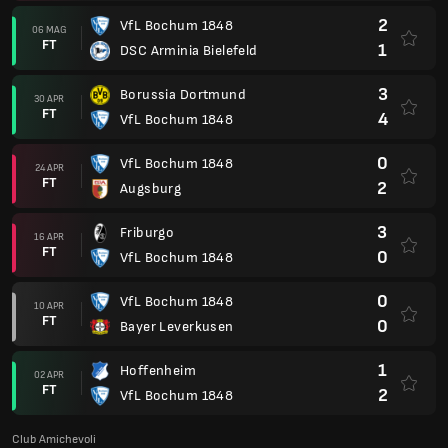
2
VfL Bochum 1848
06 MAG
FT
1
DSC Arminia Bielefeld
3
Borussia Dortmund
30 APR
FT
4
VfL Bochum 1848
0
VfL Bochum 1848
24 APR
FT
2
Augsburg
3
Friburgo
16 APR
FT
0
VfL Bochum 1848
0
VfL Bochum 1848
10 APR
FT
0
Bayer Leverkusen
1
Hoffenheim
02 APR
FT
2
VfL Bochum 1848
Club Amichevoli