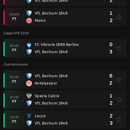
2
VfL Bochum 1848
1
VfL Bochum 1848
06 AGO
FT
2
Mainz
Coppa DFB 22/23
0
FC Viktoria 1889 Berlino
30 LUG
FT
3
VfL Bochum 1848
Club Amichevoli
6
VfL Bochum 1848
23 LUG
FT
2
Antalyaspor
1
Spezia Calcio
16 LUG
FT
2
VfL Bochum 1848
2
Lecce
13 LUG
FT
3
VfL Bochum 1848