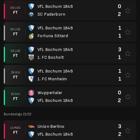
0
VfL Bochum 1848
08 LUG
FT
2
SC Paderborn
1
VfL Bochum 1848
06 LUG
FT
1
Fortuna Sittard
3
VfL Bochum 1848
02 LUG
FT
1
1. FC Bocholt
1
VfL Bochum 1848
29 GIU
FT
1
1. FC Monheim
0
Wuppertaler
25 GIU
FT
2
VfL Bochum 1848
Bundesliga 21/22
3
Union Berlino
14 MAG
FT
2
VfL Bochum 1848