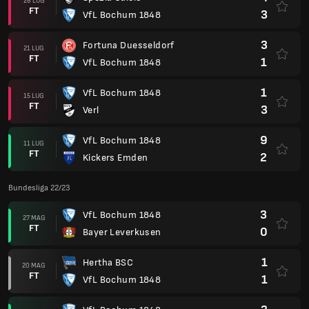
26 LUG
FT
3
VfL Bochum 1848
3
Fortuna Duesseldorf
21 LUG
FT
1
VfL Bochum 1848
1
VfL Bochum 1848
15 LUG
FT
3
Verl
9
VfL Bochum 1848
11 LUG
FT
2
Kickers Emden
Bundesliga 22/23
3
VfL Bochum 1848
27 MAG
FT
0
Bayer Leverkusen
1
Hertha BSC
20 MAG
FT
1
VfL Bochum 1848