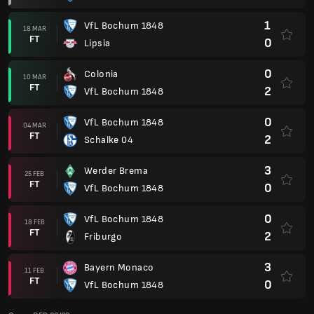
1
VfL Bochum 1848
18 MAR
FT
0
Lipsia
0
Colonia
10 MAR
FT
2
VfL Bochum 1848
0
VfL Bochum 1848
04 MAR
FT
2
Schalke 04
3
Werder Brema
25 FEB
FT
0
VfL Bochum 1848
0
VfL Bochum 1848
18 FEB
FT
2
Friburgo
3
Bayern Monaco
11 FEB
FT
0
VfL Bochum 1848