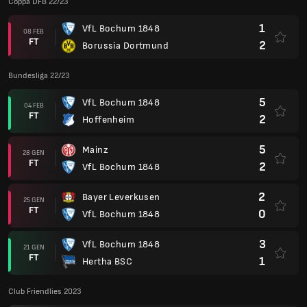
Coppa DFB 22/23
1
VfL Bochum 1848
08 FEB
FT
2
Borussia Dortmund
Bundesliga 22/23
5
VfL Bochum 1848
04 FEB
FT
2
Hoffenheim
5
Mainz
28 GEN
FT
2
VfL Bochum 1848
2
Bayer Leverkusen
25 GEN
FT
0
VfL Bochum 1848
3
VfL Bochum 1848
21 GEN
FT
1
Hertha BSC
Club Friendlies 2023