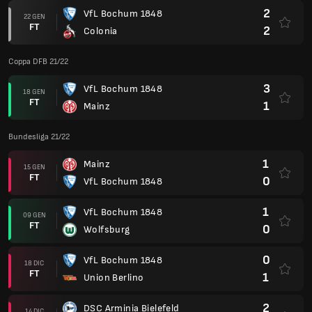
2
VfL Bochum 1848
22 GEN
FT
2
Colonia
Coppa DFB 21/22
3
VfL Bochum 1848
18 GEN
FT
1
Mainz
Bundesliga 21/22
1
Mainz
15 GEN
FT
0
VfL Bochum 1848
1
VfL Bochum 1848
09 GEN
FT
0
Wolfsburg
0
VfL Bochum 1848
18 DIC
FT
1
Union Berlino
2
DSC Arminia Bielefeld
14 DIC