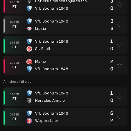
3
Borussia Mönchengladbach
25 GEN
FT
0
VfL Bochum 1848
3
VfL Bochum 1848
18 GEN
FT
3
Lipsia
1
VfL Bochum 1848
15 GEN
FT
0
St. Pauli
2
Mainz
11 GEN
FT
0
VfL Bochum 1848
Amichevoli di club
1
VfL Bochum 1848
05 GEN
FT
0
Heracles Almelo
6
VfL Bochum 1848
05 GEN
FT
2
Wuppertaler