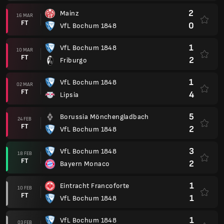
2
Mainz
16 MAR
FT
0
VfL Bochum 1848
1
VfL Bochum 1848
10 MAR
FT
2
Friburgo
1
VfL Bochum 1848
02 MAR
FT
4
Lipsia
5
Borussia Mönchengladbach
24 FEB
FT
2
VfL Bochum 1848
3
VfL Bochum 1848
18 FEB
FT
2
Bayern Monaco
1
Eintracht Francoforte
10 FEB
FT
1
VfL Bochum 1848
1
VfL Bochum 1848
03 FEB