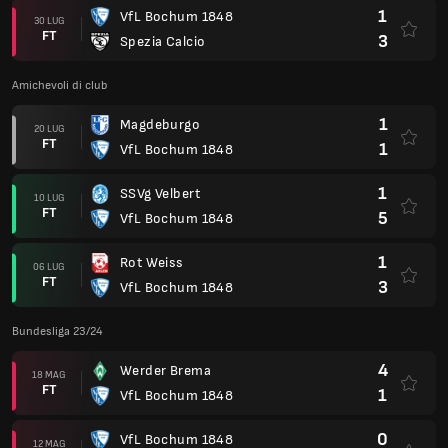
1
VfL Bochum 1848
30 LUG
FT
3
Spezia Calcio
Amichevoli di club
1
Magdeburgo
20 LUG
FT
1
VfL Bochum 1848
1
SSVg Velbert
10 LUG
FT
5
VfL Bochum 1848
1
Rot Weiss
06 LUG
FT
3
VfL Bochum 1848
Bundesliga 23/24
4
Werder Brema
18 MAG
FT
1
VfL Bochum 1848
0
VfL Bochum 1848
12 MAG