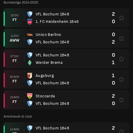
Bundesliga 2024/2025
2
VfL Bochum 1848
22 DIC
FT
0
1. FC Heidenheim 1846
0
Union Berlino
14 DIC
AWW
2
VfL Bochum 1848
0
VfL Bochum 1848
07 DIC
FT
1
Werder Brema
1
Augsburg
30 NOV
FT
0
VfL Bochum 1848
2
Stoccarda
23 NOV
FT
0
VfL Bochum 1848
Amichevoli di club
2
VfL Bochum 1848
14 NOV