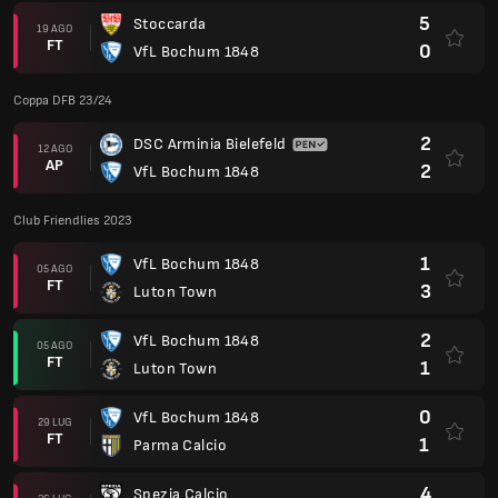
5
Stoccarda
19 AGO
FT
0
VfL Bochum 1848
Coppa DFB 23/24
2
DSC Arminia Bielefeld
12 AGO
AP
2
VfL Bochum 1848
Club Friendlies 2023
1
VfL Bochum 1848
05 AGO
FT
3
Luton Town
2
VfL Bochum 1848
05 AGO
FT
1
Luton Town
0
VfL Bochum 1848
29 LUG
FT
1
Parma Calcio
4
Spezia Calcio