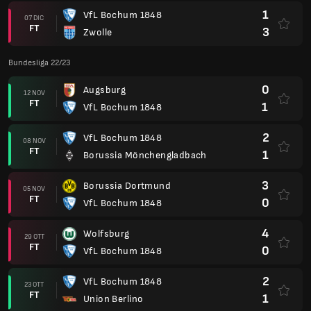
1
VfL Bochum 1848
07 DIC
FT
3
Zwolle
Bundesliga 22/23
0
Augsburg
12 NOV
FT
1
VfL Bochum 1848
2
VfL Bochum 1848
08 NOV
FT
1
Borussia Mönchengladbach
3
Borussia Dortmund
05 NOV
FT
0
VfL Bochum 1848
4
Wolfsburg
29 OTT
FT
0
VfL Bochum 1848
2
VfL Bochum 1848
23 OTT
FT
1
Union Berlino