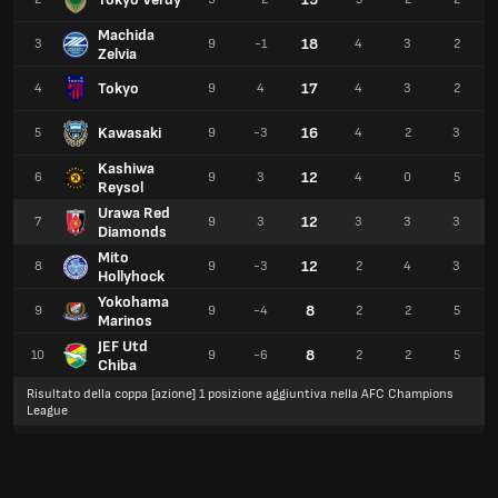
Machida
18
3
9
-1
4
3
2
Zelvia
Tokyo
17
4
9
4
4
3
2
Kawasaki
16
5
9
-3
4
2
3
Kashiwa
12
6
9
3
4
0
5
Reysol
Urawa Red
12
7
9
3
3
3
3
Diamonds
Mito
12
8
9
-3
2
4
3
Hollyhock
Yokohama
8
9
9
-4
2
2
5
Marinos
JEF Utd
8
10
9
-6
2
2
5
Chiba
Risultato della coppa [azione] 1 posizione aggiuntiva nella AFC Champions
League