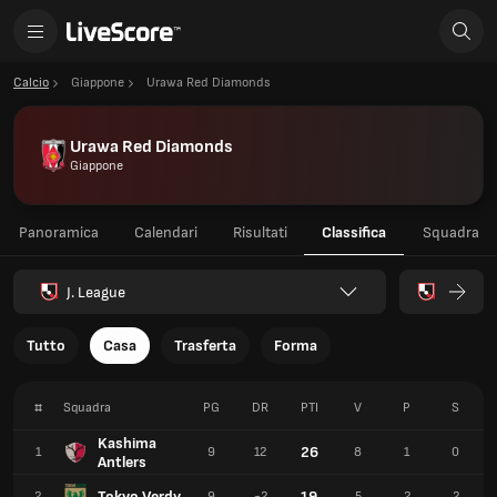
Calcio
Giappone
Urawa Red Diamonds
Urawa Red Diamonds
Giappone
Panoramica
Calendari
Risultati
Classifica
Squadra
J. League
Tutto
Casa
Trasferta
Forma
#
Squadra
PG
DR
PTI
V
P
S
Kashima
26
1
9
12
8
1
0
Antlers
Tokyo Verdy
19
2
9
-2
5
2
2