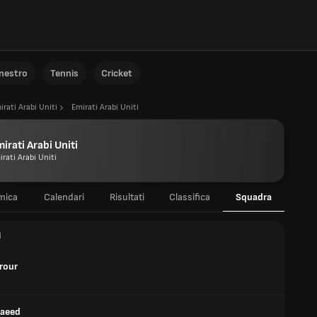
anestro
Tennis
Cricket
irati Arabi Uniti
Emirati Arabi Uniti
irati Arabi Uniti
rati Arabi Uniti
mica
Calendari
Risultati
Classifica
Squadra
i
rour
Saeed