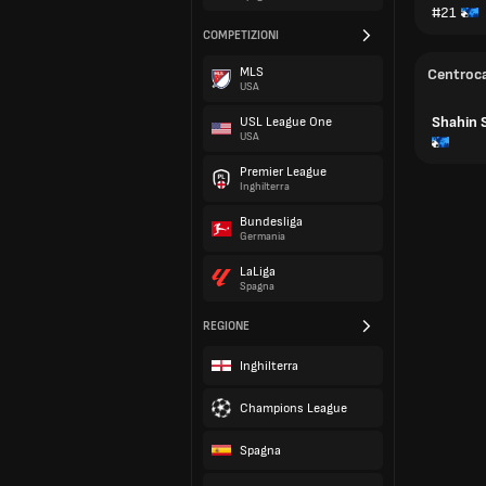
#21
COMPETIZIONI
MLS
Centroc
USA
Shahin 
USL League One
USA
Premier League
Inghilterra
Bundesliga
Germania
LaLiga
Spagna
REGIONE
Inghilterra
Champions League
Spagna