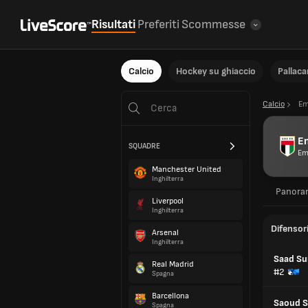
Risultati
Preferiti
Scommesse
Calcio
Hockey su ghiaccio
Pallac
Calcio
Em
Em
SQUADRE
Emi
Manchester United
Inghilterra
Panora
Liverpool
Inghilterra
Difensor
Arsenal
Inghilterra
Saad Su
Real Madrid
#2
Spagna
Barcellona
Saoud 
Spagna