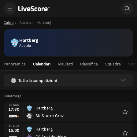
Calcio
Austria
Hartberg
Hartberg
Austria
Panoramica
Calendari
Risultati
Classifica
Squadra
Stati
Tutte le competizioni
Bundesliga
08 AGO
Hartberg
17:30
SK Sturm Graz
Preferi
16 AGO
Hartberg
15:00
FK Austria Wien