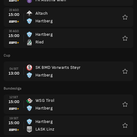
Preferi
22 AGO
Altach
15:00
Hartberg
Preferi
30 AGO
Hartberg
15:00
Ried
Preferi
Cup
SK BMD Vorwarts Steyr
04 SET
13:00
Hartberg
Preferi
Bundesliga
12 SET
WSG Tirol
15:00
Hartberg
Preferi
19 SET
Hartberg
15:00
LASK Linz
Preferi