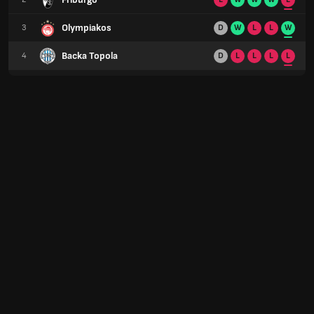
Olympiakos
3
D
W
L
L
W
Backa Topola
4
D
L
L
L
L