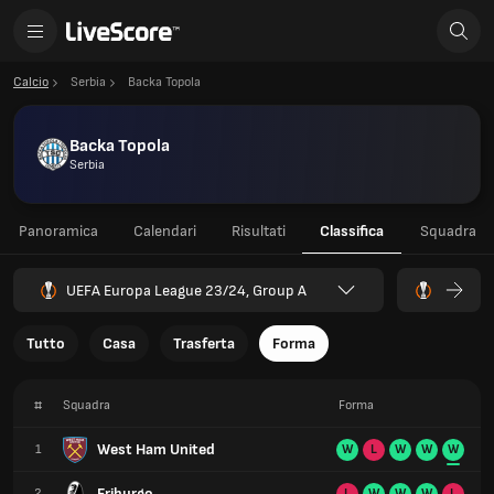
Calcio
Serbia
Backa Topola
Backa Topola
Serbia
Panoramica
Calendari
Risultati
Classifica
Squadra
UEFA Europa League 23/24, Group A
Tutto
Casa
Trasferta
Forma
#
Squadra
Forma
West Ham United
1
W
L
W
W
W
Friburgo
2
L
W
W
W
L