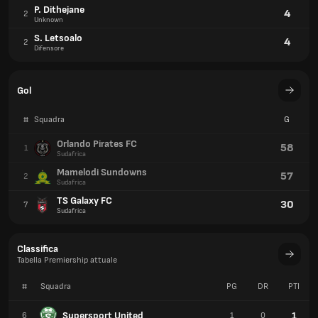
TS Galaxy FC
30
7
Sudafrica
Classifica
Tabella Premiership attuale
#
Squadra
PG
DR
PTI
Supersport United
1
6
1
0
TS Galaxy FC
1
7
1
0
Chippa United
1
8
1
0