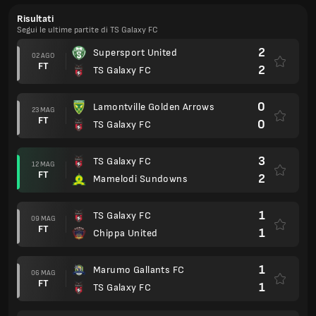
Risultati
Segui le ultime partite di TS Galaxy FC
2
Supersport United
02 AGO
FT
2
TS Galaxy FC
0
Lamontville Golden Arrows
23 MAG
FT
0
TS Galaxy FC
3
TS Galaxy FC
12 MAG
FT
2
Mamelodi Sundowns
1
TS Galaxy FC
09 MAG
FT
1
Chippa United
1
Marumo Gallants FC
06 MAG
FT
1
TS Galaxy FC