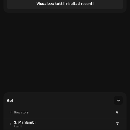
Visualizza tutti i risultati recenti
Gol
#
Giocatore
G
S. Mahlambi
7
1
Avanti
P. Dithejane
4
2
Unknown
S. Letsoalo
4
2
Difensore
Gol
#
Squadra
G
Orlando Pirates FC
58
1
Sudafrica
Mamelodi Sundowns
57
2
Sudafrica