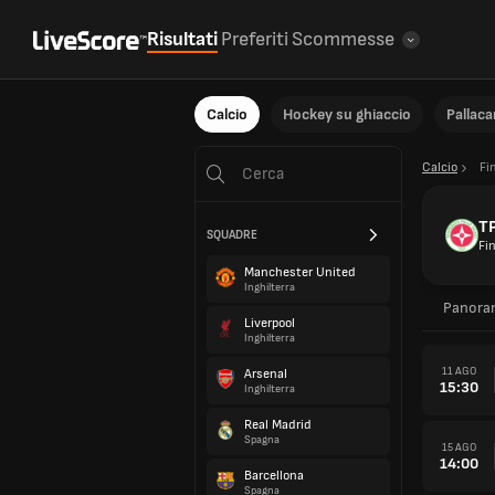
Risultati
Preferiti
Scommesse
Calcio
Hockey su ghiaccio
Pallac
Calcio
Fi
T
SQUADRE
Fi
Manchester United
Inghilterra
Panora
Liverpool
Inghilterra
11 AGO
Arsenal
15:30
Inghilterra
Real Madrid
Spagna
15 AGO
14:00
Barcellona
Spagna