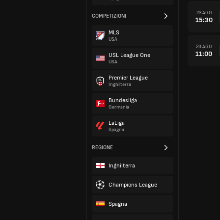
23 AGO
COMPETIZIONI
15:30
MLS
USA
29 AGO
11:00
USL League One
USA
Premier League
Inghilterra
Bundesliga
Germania
LaLiga
Spagna
REGIONE
Inghilterra
Champions League
Spagna