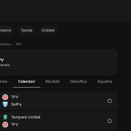
anestro
Tennis
Cricket
nlandia
TPV
PV
nlandia
mica
Calendari
Risultati
Classifica
Squadra
TPV
SalPa
Preferiti
Tampere United
TPV
Preferiti