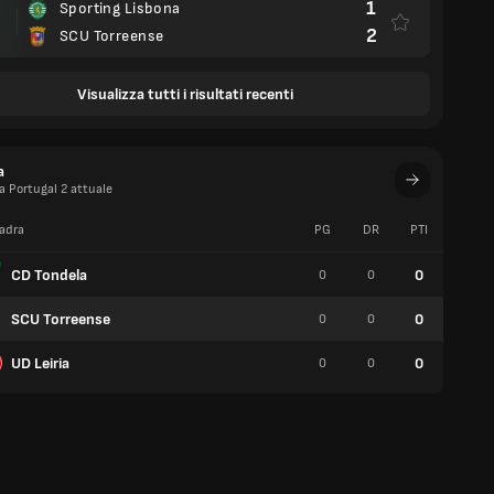
1
Sporting Lisbona
2
SCU Torreense
Visualizza tutti i risultati recenti
a
ga Portugal 2 attuale
adra
PG
DR
PTI
V
CD Tondela
0
0
0
0
SCU Torreense
0
0
0
0
UD Leiria
0
0
0
0