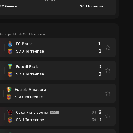
SC Farense
SCU Torreense
ltime partite di SCU Torreense
1
FC Porto
0
SCU Torreense
0
Estoril Praia
0
SCU Torreense
Estrela Amadora
SCU Torreense
2
Casa Pia Lisbona
(2)
0
SCU Torreense
(0)