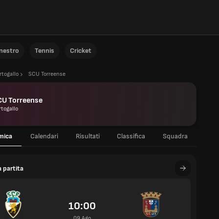
anestro
Tennis
Cricket
rtogallo
SCU Torreense
CU Torreense
rtogallo
mica
Calendari
Risultati
Classifica
Squadra
 partita
10:00
09 Ago