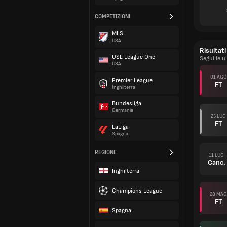
COMPETIZIONI
MLS
USA
Risultati
USL League One
Segui le u
USA
01 AGO
Premier League
FT
Inghilterra
Bundesliga
Germania
25 LUG
FT
LaLiga
Spagna
REGIONE
11 LUG
Canc.
Inghilterra
Champions League
28 MAG
FT
Spagna