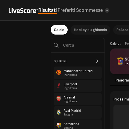
Risultati
Preferiti
Scommesse
Calcio
Hockey su ghiaccio
Pallac
Calcio
Po
S
SQUADRE
Po
Manchester United
Inghilterra
Panora
Liverpool
Inghilterra
Arsenal
Prossima
Inghilterra
Real Madrid
Spagna
Barcellona
Spagna