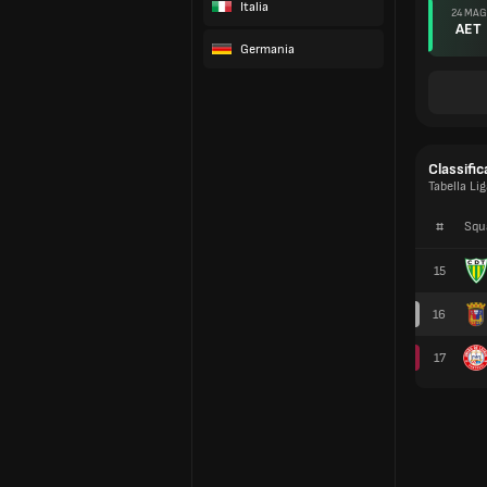
Italia
24 MAG
AET
Germania
Classific
Tabella Li
#
Squ
15
16
17