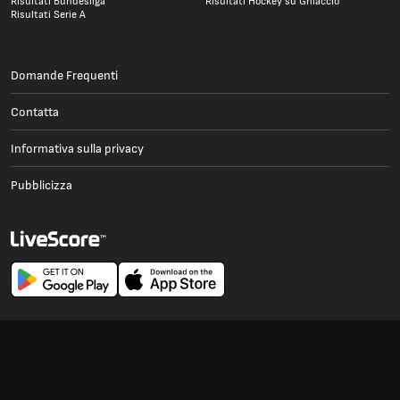
Risultati Bundesliga
Risultati Hockey su Ghiaccio
Risultati Serie A
Domande Frequenti
Contatta
Informativa sulla privacy
Pubblicizza
© 1998-
2026
LiveScore Limited
Carriera
Editori di notizie
Politica sui cookie
Termini d'uso
Dichiarazione sulla schiavitù moderna
Aziendale