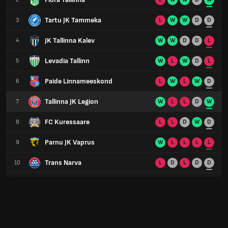
Tartu JK Tammeka
3
L
W
W
D
D
JK Tallinna Kalev
4
W
W
D
D
L
Levadia Tallinn
5
W
L
W
D
L
Paide Linnameeskond
6
L
W
L
W
D
Tallinna JK Legion
7
W
L
L
D
W
FC Kuressaare
8
L
L
D
W
D
Parnu JK Vaprus
9
W
L
L
L
L
Trans Narva
10
L
D
L
D
D