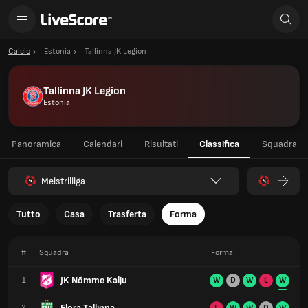
Calcio
Estonia
Tallinna JK Legion
Tallinna JK Legion
Estonia
Panoramica
Calendari
Risultati
Classifica
Squadra
Meistriliiga
Tutto
Casa
Trasferta
Forma
#
Squadra
Forma
JK Nõmme Kalju
1
W
D
W
L
W
Flora Tallinna
2
L
W
W
D
W