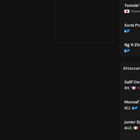
Tomoki
Giapp
Suria P
Ng Yi Zh
Attaccan
Salif Ci
#9
F
Moncef 
#11
Junior Dj
#45