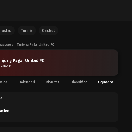
anestro
Tennis
Cricket
ngapore
Tanjong Pagar United FC
njong Pagar United FC
ngapore
mica
Calendari
Risultati
Classifica
Squadra
re
Vallee