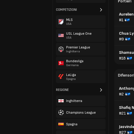
Portieri
COMPETIZIONI
Aurelien
#1
MLS
USA
Chua Ly
USL League One
USA
#9
Premier League
Inghilterra
Shamsu
#18
Bundesliga
Germania
LaLiga
Difensor
Spagna
Anthon
REGIONE
#2
Inghilterra
Shafiq 
Champions League
#21
Spagna
Jasvinde
#27