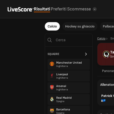
Risultati
Preferiti
Scommesse
Calcio
Hockey su ghiaccio
Pallac
Calcio
Si
Ta
SQUADRE
Si
Manchester United
Inghilterra
Panora
Liverpool
Inghilterra
Allenato
Arsenal
Inghilterra
Patrick 
Real Madrid
Spagna
Barcellona
Spagna