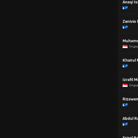
Anaqi I
Zenivio
Muhamm
Singap
Khairul
Izrafil
Singap
Rizawan
Abdul R
Faizal Ra