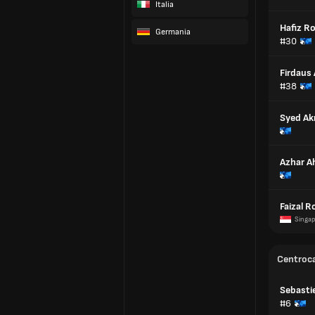
Italia
Hafiz Ro
Germania
#30
Firdaus 
#38
Syed Ak
Azhar 
Faizal R
Singap
Centroc
Sebasti
#6