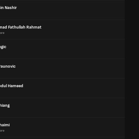
Bin Nashir
ad Fathullah Rahmat
ore
ugic
Paunovic
Abdul Hameed
hiang
haimi
ore