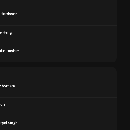
 Herrisson
e Heng
din Hashim
i
y Aymard
Noh
rpal Singh