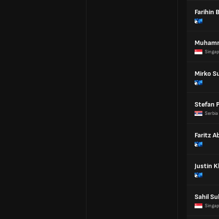
Farihin 
Muhamm
Singap
Mirko S
Stefan 
Serbia
Faritz 
Justin K
Sahil Su
Singap