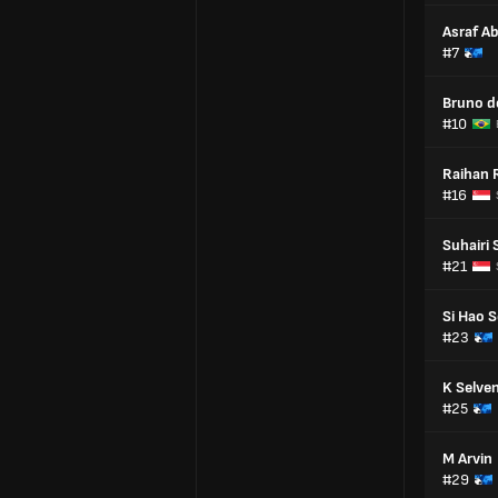
Asraf A
#7
Bruno d
#10
Raihan
#16
Suhairi 
#21
Si Hao 
#23
K Selve
#25
M Arvin
#29