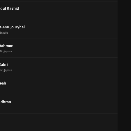
bdul Rashid
e Araujo Dybal
Brasile
 Rahman
Singapore
Sabri
Singapore
Seah
ndhran