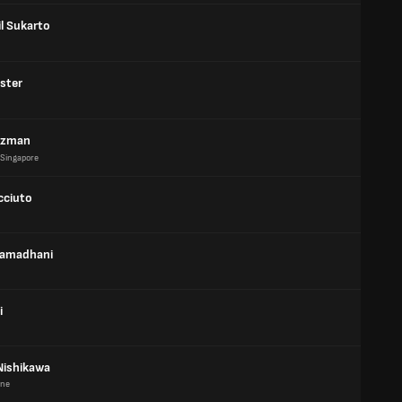
l Sukarto
ster
Azman
Singapore
cciuto
Ramadhani
i
Nishikawa
one