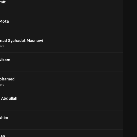
smit
 Mota
ad Syahadat Masnawi
ore
 Nizam
 Mohamed
ore
 Abdullah
ahim
ffi