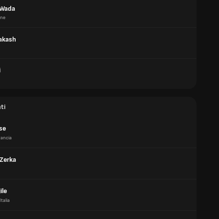
 Wada
one
rakash
i
ti
sse
rancia
Zerka
ile
Italia