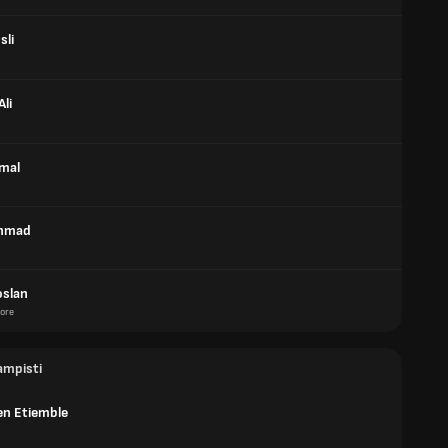
sli
Ali
mal
Ahmad
oslan
ore
ampisti
en Etiemble