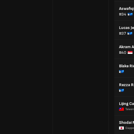
Aswafiqi
#34
Lucas Je
#37
Akram 
#40
Blake Ri
Rezza 
Lijing Ca
Taiwan
Shodai 
Giapp