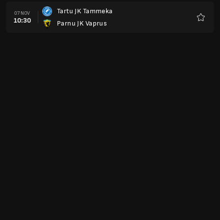
Tartu JK Tammeka
07 NOV
10:30
Parnu JK Vaprus
Preferi