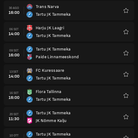
Trans Narva
30 AGO
16:00
Tartu JK Tammeka
Preferi
Harju JK Laagri
06 SET
14:00
Tartu JK Tammeka
Preferi
Tartu JK Tammeka
09 SET
16:00
Paide Linnameeskond
Preferi
FC Kuressaare
13 SET
14:00
Tartu JK Tammeka
Preferi
Flora Tallinna
16 SET
16:00
Tartu JK Tammeka
Preferi
Tartu JK Tammeka
20 SET
11:30
JK Nõmme Kalju
Preferi
Tartu JK Tammeka
10 OTT