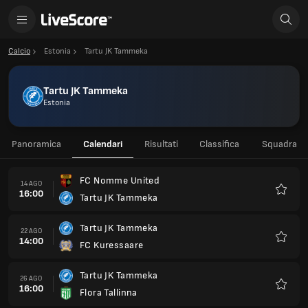
Calcio
Estonia
Tartu JK Tammeka
Tartu JK Tammeka
Estonia
Panoramica
Calendari
Risultati
Classifica
Squadra
FC Nomme United
14 AGO
16:00
Tartu JK Tammeka
Preferi
Tartu JK Tammeka
22 AGO
14:00
FC Kuressaare
Preferi
Tartu JK Tammeka
26 AGO
16:00
Flora Tallinna
Preferi