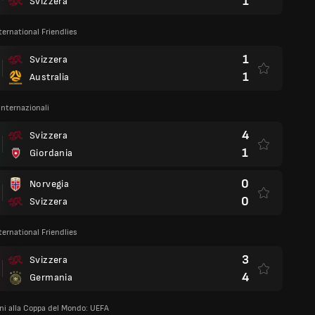
1
Svizzera
ternational Friendlies
1
Svizzera
1
Australia
internazionali
4
Svizzera
1
Giordania
0
Norvegia
0
Svizzera
ternational Friendlies
3
Svizzera
4
Germania
oni alla Coppa del Mondo: UEFA