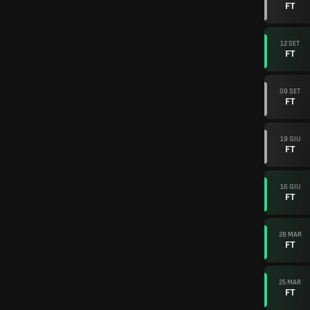
FT
12 SET
FT
09 SET
FT
19 GIU
FT
16 GIU
FT
28 MAR
FT
25 MAR
FT