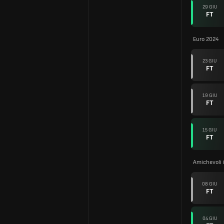
29 GIU
FT
Euro 2024
23 GIU
FT
19 GIU
FT
15 GIU
FT
Amichevoli 
08 GIU
FT
04 GIU