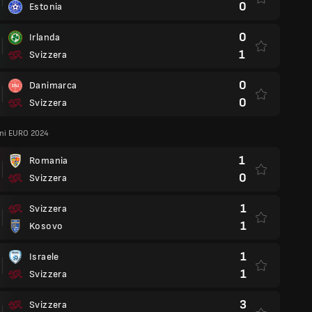
0
Estonia
0
Irlanda
1
Svizzera
0
Danimarca
0
Svizzera
oni EURO 2024
1
Romania
0
Svizzera
1
Svizzera
1
Kosovo
1
Israele
1
Svizzera
3
Svizzera