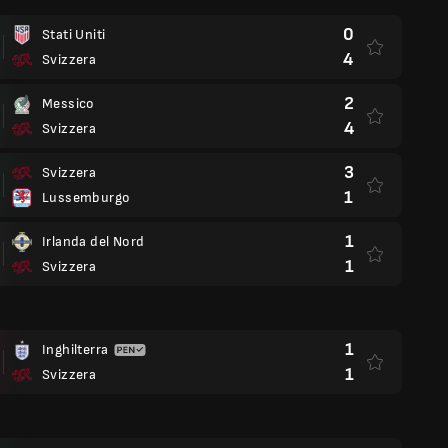
0
Stati Uniti
4
Svizzera
2
Messico
4
Svizzera
3
Svizzera
1
Lussemburgo
1
Irlanda del Nord
1
Svizzera
1
Inghilterra
1
Svizzera