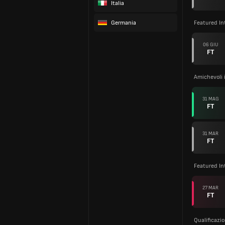
Italia
Germania
Featured In
06 GIU
FT
Amichevoli 
31 MAG
FT
31 MAR
FT
Featured In
27 MAR
FT
Qualificazi