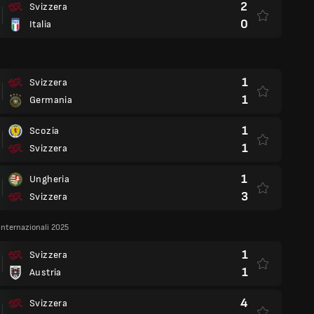
2
Svizzera
0
Italia
1
Svizzera
1
Germania
1
Scozia
1
Svizzera
1
Ungheria
3
Svizzera
internazionali 2025
1
Svizzera
1
Austria
4
Svizzera