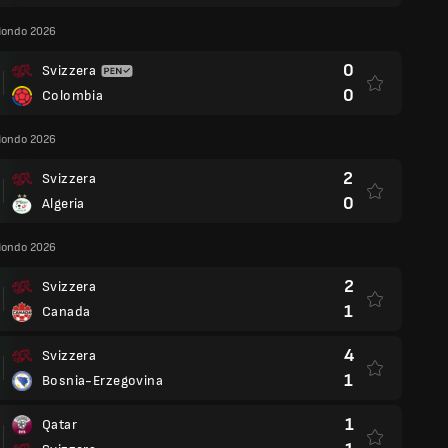
Mondo 2026
0
Svizzera
0
Colombia
Mondo 2026
2
Svizzera
0
Algeria
Mondo 2026
2
Svizzera
1
Canada
4
Svizzera
1
Bosnia-Erzegovina
1
Qatar