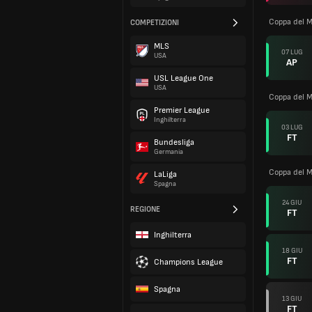
Coppa del 
COMPETIZIONI
MLS
07 LUG
USA
AP
USL League One
USA
Coppa del 
Premier League
Inghilterra
03 LUG
FT
Bundesliga
Germania
Coppa del 
LaLiga
Spagna
24 GIU
REGIONE
FT
Inghilterra
18 GIU
FT
Champions League
Spagna
13 GIU
FT