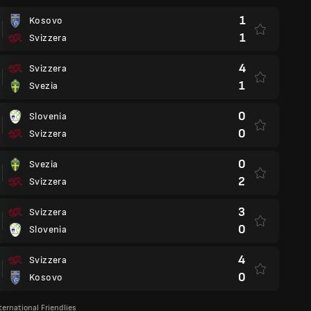
1
Kosovo
1
Svizzera
4
Svizzera
1
Svezia
0
Slovenia
0
Svizzera
0
Svezia
2
Svizzera
3
Svizzera
0
Slovenia
4
Svizzera
0
Kosovo
ternational Friendlies