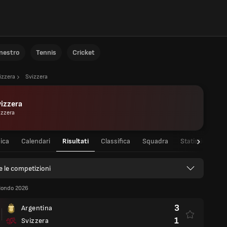
anestro
Tennis
Cricket
izzera
Svizzera
izzera
izzera
ica
Calendari
Risultati
Classifica
Squadra
Statistiche dei 
e le competizioni
Mondo 2026
3
Argentina
1
Svizzera