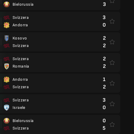
3
Bielorussia
3
Svizzera
0
Andorra
2
Kosovo
2
Svizzera
2
Svizzera
2
Romania
1
Andorra
2
Svizzera
3
Svizzera
0
Israele
0
Bielorussia
5
Svizzera