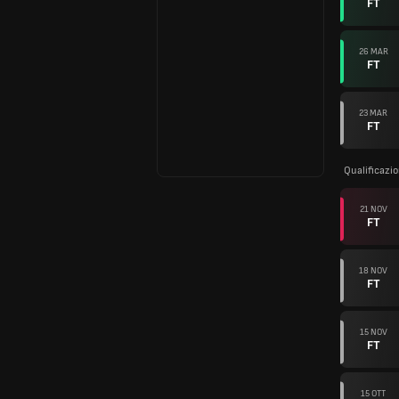
FT
26 MAR
FT
23 MAR
FT
Qualificazi
21 NOV
FT
18 NOV
FT
15 NOV
FT
15 OTT