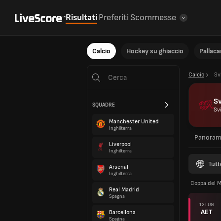
Risultati
Preferiti
Scommesse
Calcio
Hockey su ghiaccio
Pallac
Calcio
Sv
Sv
SQUADRE
Sv
Manchester United
Inghilterra
Panoram
Liverpool
Inghilterra
Tutt
Arsenal
Inghilterra
Coppa del 
Real Madrid
Spagna
12 LUG
AET
Barcellona
Spagna