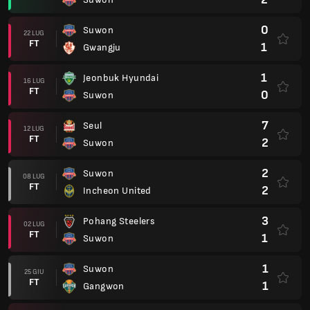
0
Suwon
22 LUG
FT
1
Gwangju
1
Jeonbuk Hyundai
16 LUG
FT
0
Suwon
7
Seul
12 LUG
FT
2
Suwon
2
Suwon
08 LUG
FT
2
Incheon United
3
Pohang Steelers
02 LUG
FT
1
Suwon
1
Suwon
25 GIU
FT
1
Gangwon