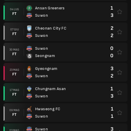
1
Ansan Greeners
04 LUG
FT
3
Suwon
2
Cheonan City FC
07 GIU
FT
2
Suwon
0
Suwon
30 MAG
FT
0
Seongnam
3
Gyeongnam
23 MAG
FT
2
Suwon
1
Chungnam Asan
17 MAG
FT
3
Suwon
1
Hwaseong FC
09 MAG
FT
1
Suwon
3
Suwon
03 MAG