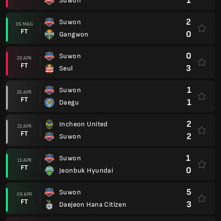
1
Suwon
2
Suwon
06 MAG
FT
0
Gangwon
0
Suwon
29 APR
FT
3
Seul
1
Suwon
26 APR
FT
1
Daegu
2
Incheon United
22 APR
FT
2
Suwon
1
Suwon
15 APR
FT
0
Jeonbuk Hyundai
5
Suwon
09 APR
FT
3
Daejeon Hana Citizen