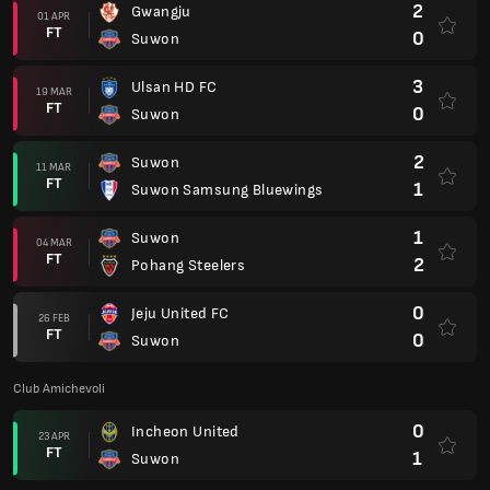
2
Gwangju
01 APR
FT
0
Suwon
3
Ulsan HD FC
19 MAR
FT
0
Suwon
2
Suwon
11 MAR
FT
1
Suwon Samsung Bluewings
1
Suwon
04 MAR
FT
2
Pohang Steelers
0
Jeju United FC
26 FEB
FT
0
Suwon
Club Amichevoli
0
Incheon United
23 APR
FT
1
Suwon