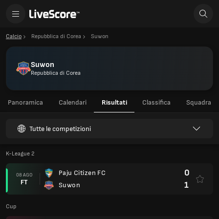
Calcio
Repubblica di Corea
Suwon
Suwon
Repubblica di Corea
Panoramica
Calendari
Risultati
Classifica
Squadra
Tutte le competizioni
K-League 2
0
Paju Citizen FC
08 AGO
FT
1
Suwon
Cup