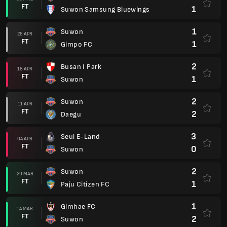
FT
1
Suwon Samsung Bluewings
1
Suwon
26 APR
FT
1
Gimpo FC
2
Busan I Park
18 APR
FT
1
Suwon
2
Suwon
11 APR
FT
2
Daegu
3
Seul E-Land
04 APR
FT
0
Suwon
2
Suwon
29 MAR
FT
1
Paju Citizen FC
1
Gimhae FC
14 MAR
FT
2
Suwon