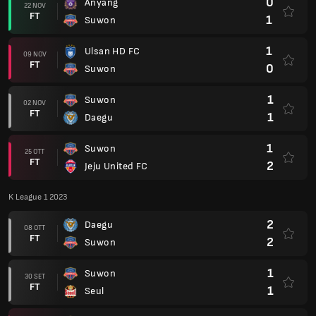
0
Anyang
22 NOV
FT
1
Suwon
1
Ulsan HD FC
09 NOV
FT
0
Suwon
1
Suwon
02 NOV
FT
1
Daegu
1
Suwon
25 OTT
FT
2
Jeju United FC
K League 1 2023
2
Daegu
08 OTT
FT
2
Suwon
1
Suwon
30 SET
FT
1
Seul