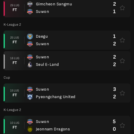
2
Gimcheon Sangmu
29 LUG
FT
1
Suwon
K-League 2
1
Daegu
25 LUG
FT
2
Suwon
2
Suwon
18 LUG
FT
2
Seul E-Land
Cup
3
Suwon
15 LUG
FT
2
Pyeongchang United
K-League 2
5
Suwon
10 LUG
FT
0
Jeonnam Dragons