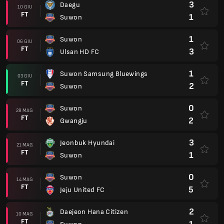
3
Daegu
10 GIU
FT
1
Suwon
1
Suwon
06 GIU
FT
3
Ulsan HD FC
1
Suwon Samsung Bluewings
03 GIU
FT
2
Suwon
0
Suwon
28 MAG
FT
2
Gwangju
3
Jeonbuk Hyundai
21 MAG
FT
1
Suwon
0
Suwon
14 MAG
FT
5
Jeju United FC
2
Daejeon Hana Citizen
10 MAG
FT