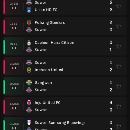
2
Suwon
24 SET
FT
3
Ulsan HD FC
2
Pohang Steelers
16 SET
FT
0
Suwon
0
Daejeon Hana Citizen
01 SET
FT
1
Suwon
1
Suwon
25 AGO
FT
2
Incheon United
1
Gangwon
19 AGO
FT
2
Suwon
3
Jeju United FC
12 AGO
FT
0
Suwon
0
Suwon Samsung Bluewings
05 AGO
FT
2
Suwon