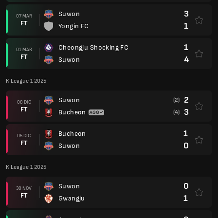
3
Suwon
07 MAR
FT
1
Yongin FC
1
Cheongju Shocking FC
01 MAR
FT
4
Suwon
K League 1 2025
2
Suwon
(2)
08 DIC
FT
3
Bucheon
(4)
1
Bucheon
05 DIC
FT
0
Suwon
K League 1 2025
0
Suwon
30 NOV
FT
1
Gwangju